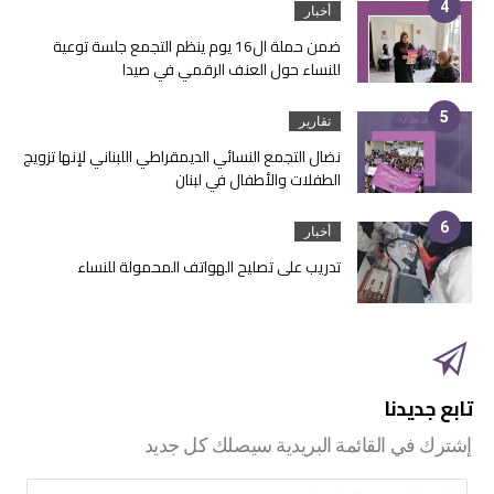
أخبار
ضمن حملة ال16 يوم ينظم التجمع جلسة توعية
للنساء حول العنف الرقمي في صيدا
تقارير
نضال التجمع النسائي الديمقراطي اللبناني لإنها تزويج
الطفلات والأطفال في لبنان
أخبار
تدريب على تصليح الهواتف المحمولة للنساء