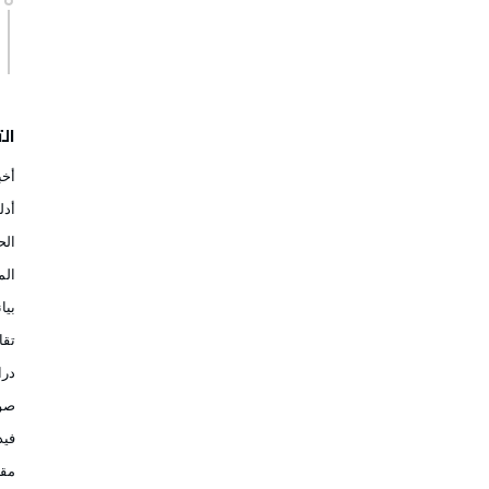
ال
أخب
أدل
الح
الم
بيا
تقا
در
صو
فيد
مقا