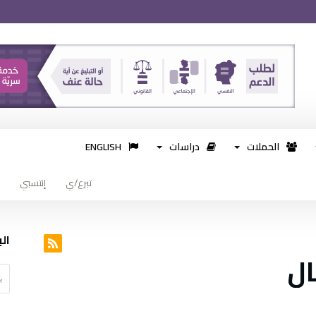
الحملات
دراسات
ENGLISH
تبرع/ي
إنتسبي
ال
ال
البحث ع