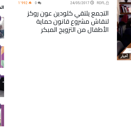
1٬992
0
24/05/2017
RDFL
ال
التجمع يلتقي كلودين عون روكز
لنقاش مشروع قانون حماية
الأطفال من التزويج المبكر
أخبار