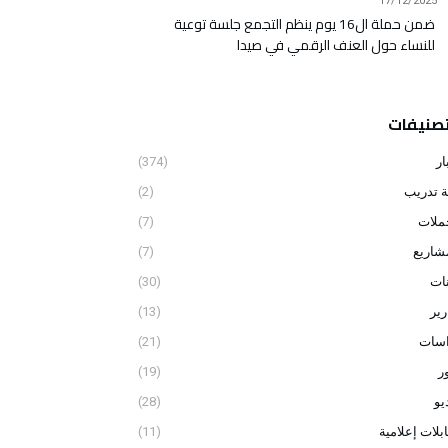
17/12/2025
ضمن حملة ال16 يوم ينظم التجمع جلسة توعية
للنساء حول العنف الرقمي في صيدا
تصنيفات
ار
(374)
ة تدريب
(2)
ملات
(7)
شاريع
(7)
نات
(30)
رير
(13)
اسات
(21)
ر
(19)
يو
(28)
بلات إعلامية
(11)