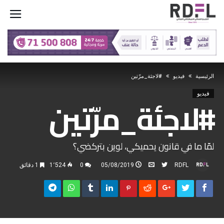
‫الرئيسية‬
فيديو
#لاجئة_مرّتين
فيديو
#لاجئة_مرّتين
لمّا ما في قانون يحميكي، لوين بتركضي؟
RDFL
05/08/2019
0
1٬524
1 ‫دقائق‬