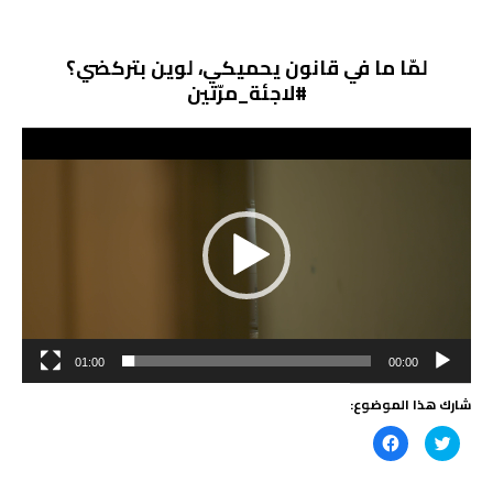
لمّا ما في قانون يحميكي، لوين بتركضي؟
#لاجئة_مرّتين
مشغل
الفيديو
01:00
00:00
شارك هذا الموضوع:
ا
ا
ض
ن
غ
ق
ط
ر
ل
ل