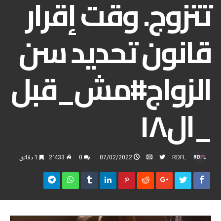
تتزوج. وقت إقرار
قانون تحديد سن
الزواج#مش_قبل
_ال١٨
RDFL
07/02/2022
0
2٬433
1 ‫دقائق‬