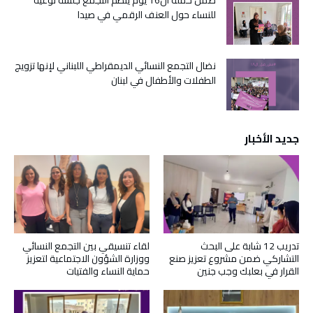
ضمن حملة ال16 يوم ينظم التجمع جلسة توعية
للنساء حول العنف الرقمي في صيدا
نضال التجمع النسائي الديمقراطي اللبناني لإنها تزويج
الطفلات والأطفال في لبنان
جديد الأخبار
تدريب 12 شابة على البحث
لقاء تنسيقي بين التجمع النسائي
التشاركي ضمن مشروع تعزيز صنع
ووزارة الشؤون الاجتماعية لتعزيز
القرار في بعلبك وجب جنين
حماية النساء والفتيات