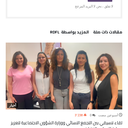
‫مقالات ذات صلة‬
‫‫المزيد بواسطة‬ ‬ RDFL
أخبار
‫‫‫‏‫أسبوعين مضت‬
0
3٬238
لقاء تنسيقي بين التجمع النسائي ووزارة الشؤون الاجتماعية لتعزيز