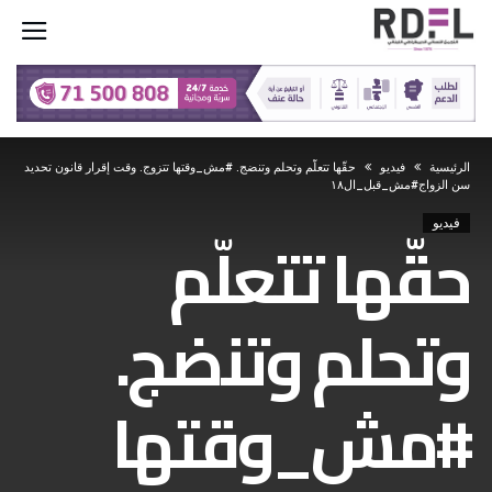
‫الرئيسية‬
فيديو
حقّها تتعلّم وتحلم وتنضج. #مش_وقتها تتزوج. وقت إقرار قانون تحديد
سن الزواج#مش_قبل_ال١٨
فيديو
حقّها تتعلّم
وتحلم وتنضج.
#مش_وقتها