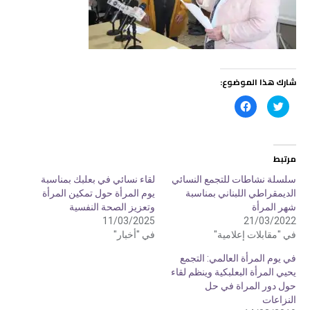
شارك هذا الموضوع:
ا
ا
ض
ن
غ
ق
ط
ر
ل
ل
ل
ل
م
م
مرتبط
ش
ش
ا
ا
ر
ر
سلسلة نشاطات للتجمع النسائي
لقاء نسائي في بعلبك بمناسبة
ك
ك
الديمقراطي اللبناني بمناسبة
يوم المرأة حول تمكين المرأة
ة
ة
ع
ع
شهر المرأة
وتعزيز الصحة النفسية
ل
ل
ى
ى
11/03/2025
21/03/2022
ت
ف
في "مقابلات إعلامية"
في "أخبار"
و
ي
ي
س
ت
ب
في يوم المرأة العالمي: التجمع
ر
و
(
ك
يحيي المرأة البعلبكية وينظم لقاء
ف
(
حول دور المراة في حل
ت
ف
ح
ت
النزاعات
ف
ح