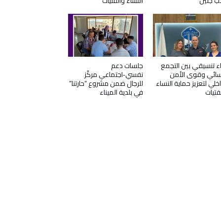
ب جنين
النساء والفتيات
ء تنسيقي بين التجمع
جلسات دعم
سائي وقوى الأمن
نفسي‑اجتماعي مركّز
اخلي لتعزيز حماية النساء
للرجال ضمن مشروع “حارتنا”
فتيات
في بلدية الميناء