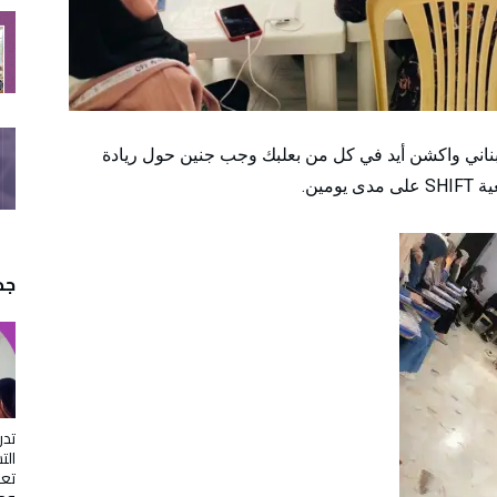
بناني واكشن أيد في كل من بعلبك وجب جنين حول ريادة
مين.
جدي
ال
تعز