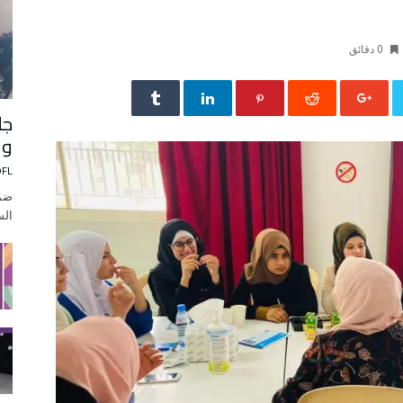
0 ‫دقائق‬
جل
وا
DFL
ضمن
الس