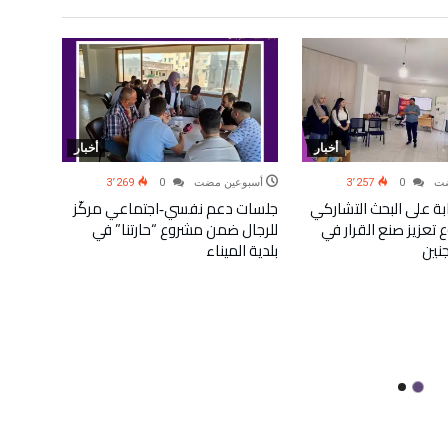
أخبار
أخبار
مضت
0
3٬257
‫‫‫‏‫أسبوعين مضت‬
0
3٬269
ب 12 شابة على البحث التشاركي
جلسات دعم نفسي‑اجتماعي مركّز
عزيز صنع القرار في
للرجال ضمن مشروع “حارتنا” في
نين
بلدية الميناء
‫‫‫‏‫‬
لقاء ت
وقوى ا
النساء 