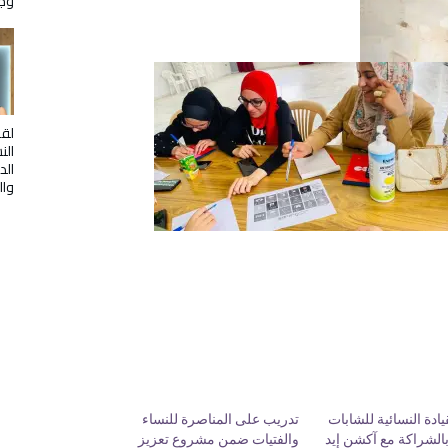
وج
لقا
الن
الد
وال
ادة النسائية للشابات
تدريب على المناصرة للنساء
لشراكة مع آكشن إيد
والفتيات ضمن مشروع تعزيز