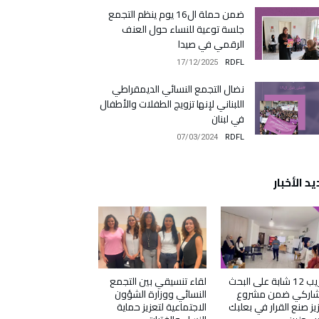
ضمن حملة ال16 يوم ينظم التجمع
جلسة توعية للنساء حول العنف
الرقمي في صيدا
17/12/2025
RDFL
نضال التجمع النسائي الديمقراطي
اللبناني لإنها تزويج الطفلات والأطفال
في لبنان
07/03/2024
RDFL
د الأخبار
تدريب 12 شابة على البحث
لقاء تنسيقي بين التجمع
تشاركي ضمن مشروع
النسائي ووزارة الشؤون
يز صنع القرار في بعلبك
الاجتماعية لتعزيز حماية