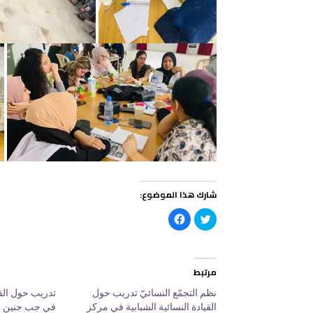
شارك هذا الموضوع:
ا
ا
ض
ن
غ
ق
ط
ر
ل
ل
ل
ل
م
م
مرتبط
ش
ش
ا
ا
ر
ر
نظم التجمّع النسائيّ تدريب حول
تدريب حول القي
ك
ك
القيادة النسائية الشبابية في مركز
في جب جنين با
ة
ة