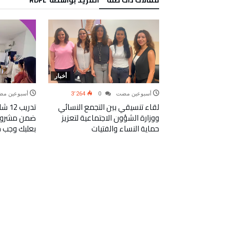
‫مقالات ذات صلة‬
‫‫المزيد بواسطة‬ ‬ RDFL
أخبار
‫‫‫‏‫أسبوعين مضت‬
0
3٬264
‫‫‫‏‫أسبوعين ‬
لقاء تنسيقي بين التجمع النسائي
تدري
ووزارة الشؤون الاجتماعية لتعزيز
ضمن مشروع ت
أخبار
حماية النساء والفتيات
بعلبك وجب ج
5٬912
والفتيات الأكثر