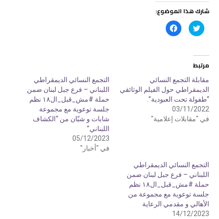
شارك هذا الموضوع:
ا
ا
ض
ن
غ
ق
ط
ر
ل
ل
ل
ل
م
م
مرتبط
ش
ش
ا
ا
ر
ر
مقابلة التجمع النسائي
التجمع النسائي الديمقراطي
ك
ك
الديمقراطي حول الفيلم الوثائقي
اللبناني – فرع جبل لبنان ضمن
ة
ة
ع
ع
“طفولة تحت العبودية”.
حملة #مش_قبل_ال١٨ نظم
ل
ل
ى
ى
03/11/2022
جلسة توعوية مع مجموعة
ت
ف
في "مقابلات إعلامية"
شابات و شبّان من “الكشاف
و
ي
ي
س
اللبناني”
ت
ب
ر
و
05/12/2023
(
ك
في "أخبار"
ف
(
ت
ف
ح
ت
التجمع النسائي الديمقراطي
ف
ح
ي
ف
اللبناني – فرع جبل لبنان ضمن
ن
ي
حملة #مش_قبل_ال١٨ نظم
ا
ن
ف
ا
جلسة توعوية مع مجموعة من
ذ
ف
ة
ذ
الأهالي و مقدمي الرعاية
ج
ة
14/12/2023
د
ج