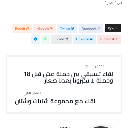
ي
د
في "أخبار"
د
ي
ة
د
)
ة
)
‫‫ شاركها‬
Reddit
Google+
Twitter
Facebook
Tumblr
Linkedin
Pinterest
لقاء تنسيقي بين حملة مش قبل 18
وحملة لا تكبرونا بعدنا صغار
لقاء مع مجموعة شابات وشبّان