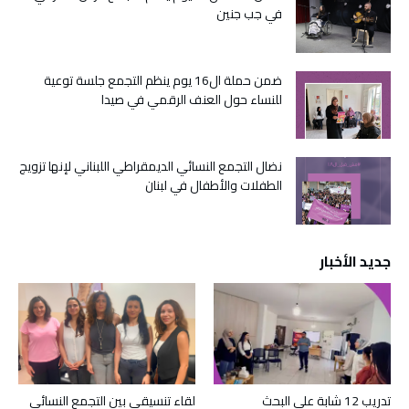
في جب جنين
ضمن حملة ال16 يوم ينظم التجمع جلسة توعية
للنساء حول العنف الرقمي في صيدا
نضال التجمع النسائي الديمقراطي اللبناني لإنها تزويج
الطفلات والأطفال في لبنان
جديد الأخبار
تدريب 12 شابة على البحث
لقاء تنسيقي بين التجمع النسائي