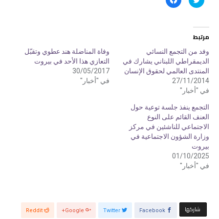
ض
ن
غ
ق
ط
ر
ل
ل
ل
ل
م
م
مرتبط
ش
ش
ا
ا
ر
ر
وفد من التجمع النسائي
وفاة المناضلة هند عطوي وتقبّل
ك
ك
الديمقراطي اللبناني يشارك في
التعازي هذا الأحد في بيروت
ة
ة
ع
ع
المنتدى العالمي لحقوق الإنسان
30/05/2017
ل
ل
ى
ى
27/11/2014
في "أخبار"
ت
ف
في "أخبار"
و
ي
ي
س
ت
ب
التجمع ينفذ جلسة توعية حول
ر
و
(
ك
العنف القائم على النوع
ف
(
الاجتماعي للناشئين في مركز
ت
ف
ح
ت
وزارة الشؤون الاجتماعية في
ف
ح
ي
ف
بيروت
ن
ي
01/10/2025
ا
ن
ف
ا
في "أخبار"
ذ
ف
ة
ذ
ج
ة
د
ج
ي
د
د
ي
ة
د
‫‫ شاركها‬
)
ة
Reddit
Google+
Twitter
Facebook
)