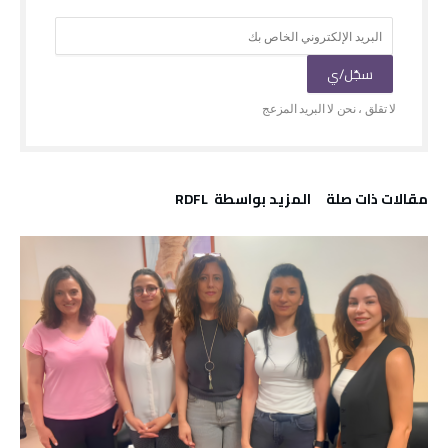
‫مقالات ذات صلة‬
‫‫المزيد بواسطة‬ ‬ RDFL