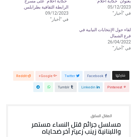
بعنوان “حكاية أحلام”
“حكاية أحلام” على مسرح
و
ي
ي
س
05/12/2023
الرابطة الثقافية بطرابلس.
ت
ب
ر
و
في "أخبار"
09/12/2023
(
ك
في "أخبار"
ف
(
ت
ف
ح
ت
لقاء حول الإنتخابات النيابية في
ف
ح
ي
ف
فرع الشمال
ن
ي
26/04/2022
ا
ن
ف
ا
في "أخبار"
ذ
ف
ة
ذ
ج
ة
د
ج
ي
د
د
ي
ة
د
‫‫ شاركها‬
)
ة
Reddit
Google+
Twitter
Facebook
)
Tumblr
Linkedin
Pinterest
مسلسل جرائم قتل النساء مستمر
واللبنانية زينب زعيتر آخر ضحاياه