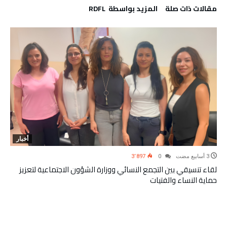
‫مقالات ذات صلة‬
‫‫المزيد بواسطة‬ ‬ RDFL
أخبار
3٬897
0
لقاء تنسيقي بين التجمع النسائي ووزارة الشؤون الاجتماعية لتعزيز
حماية النساء والفتيات