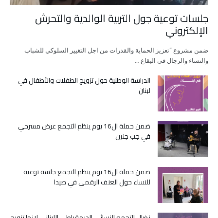
جلسات توعية جول التربية الوالدية والتحرش
الإلكتروني
ضمن مشروع “تعزيز الحماية والقدرات من اجل التغيير السلوكي للشباب
والنساء والرجال في البقاع …
الدراسة الوطنية حول تزويج الطفلات والأطفال في
لبنان
ضمن حملة ال16 يوم ينظم التجمع عرض مسرحي
في جب جنين
ضمن حملة ال16 يوم ينظم التجمع جلسة توعية
للنساء حول العنف الرقمي في صيدا
نضال التجمع النسائي الديمقراطي اللبناني لإنها تزويج