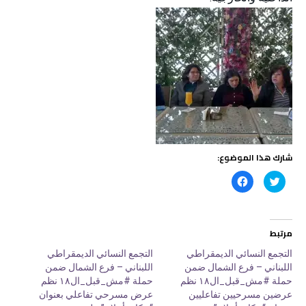
شارك هذا الموضوع:
ا
ا
ض
ن
غ
ق
ط
ر
ل
ل
ل
ل
م
م
مرتبط
ش
ش
ا
ا
ر
ر
التجمع النسائي الديمقراطي
التجمع النسائي الديمقراطي
ك
ك
اللبناني – فرع الشمال ضمن
اللبناني – فرع الشمال ضمن
ة
ة
ع
ع
حملة #مش_قبل_ال١٨ نظم
حملة #مش_قبل_ال١٨ نظم
ل
ل
ى
ى
عرضين مسرحيين تفاعليين
عرض مسرحي تفاعلي بعنوان
ت
ف