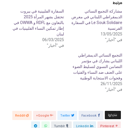
م
م
مرتبط
ش
ش
ا
ا
ر
ر
مشاركة التجمع النسائي
السفارة الفلبينية في بيروت
ك
ك
الديمقراطي اللبناني في معرض
تحتفل بشهر المرأة 2025
ة
ة
ع
ع
Le Souk Solidaire في السفارة
بالتعاون مع RDFL و OWWA في
ل
ل
ى
ى
الفرنسية
إطار تمكين النساء الفلبينيات في
ت
ف
13/05/2025
لبنان
و
ي
ي
س
في "أخبار"
06/03/2025
ت
ب
ر
و
في "أخبار"
(
ك
ف
(
التجمع النسائي الديمقراطي
ت
ف
ح
ت
اللبناني يشارك في مؤتمر
ف
ح
ي
ف
التضامن النسوي لتسليط الضوء
ن
ي
على العنف ضد النساء والفتيات
ا
ن
ف
ا
وفجوات الاستجابة الوطنية
ذ
ف
ة
ذ
26/11/2025
ج
ة
في "أخبار"
د
ج
ي
د
د
ي
ة
د
)
ة
)
‫‫ شاركها‬
Reddit
Google+
Twitter
Facebook
Tumblr
Linkedin
Pinterest