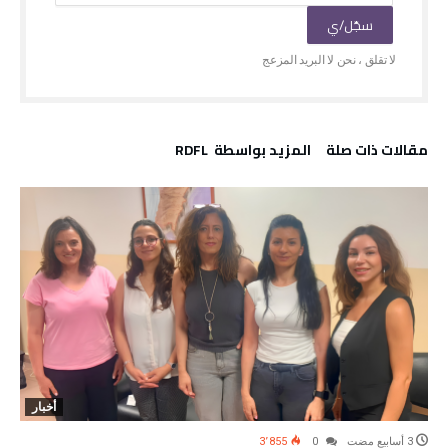
‫مقالات ذات صلة‬
‫‫المزيد بواسطة‬ ‬ RDFL
أخبار
3٬855
0