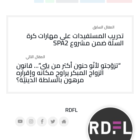
تدريب المستفيدات على مهارات كرة
السلّة ضمن مشروع SPA2
“تزوّجتو لأنّو حنون أكتر من بيّي”… قانون
الزواج المبكر يراوح مكانه وإقراره
مرهون بالسلطة الدينيّة؟
RDFL