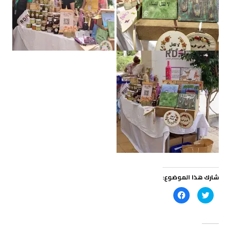
شارك هذا الموضوع:
ا
ا
ض
ن
غ
ق
ط
ر
ل
ل
ل
ل