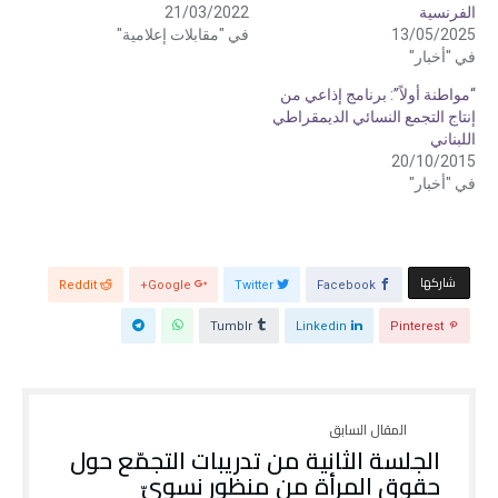
ى
ى
الفرنسية
21/03/2022
ت
ف
13/05/2025
في "مقابلات إعلامية"
و
ي
ي
س
في "أخبار"
ت
ب
ر
و
(
ك
“مواطنة أولاً”: برنامج إذاعي من
ف
(
إنتاج التجمع النسائي الديمقراطي
ت
ف
ح
ت
اللبناني
ف
ح
ي
ف
20/10/2015
ن
ي
في "أخبار"
ا
ن
ف
ا
ذ
ف
ة
ذ
ج
ة
د
ج
ي
د
د
ي
‫‫ شاركها‬
Reddit
Google+
Twitter
Facebook
ة
د
)
ة
)
Tumblr
Linkedin
Pinterest
الجلسة الثانية من تدريبات التجمّع حول
حقوق المرأة من منظور نسويّ