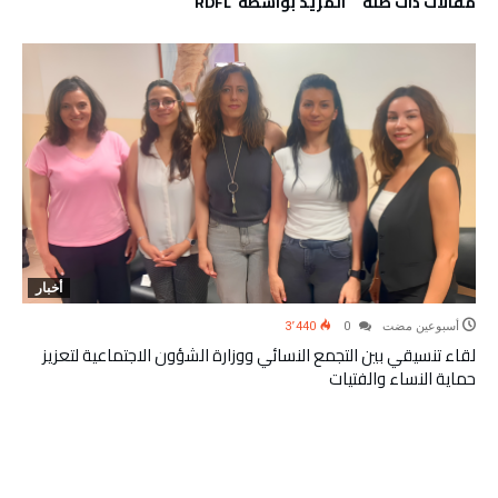
‫مقالات ذات صلة‬
‫‫المزيد بواسطة‬ ‬ RDFL
أخبار
‫‫‫‏‫أسبوعين مضت‬
0
3٬440
لقاء تنسيقي بين التجمع النسائي ووزارة الشؤون الاجتماعية لتعزيز
حماية النساء والفتيات