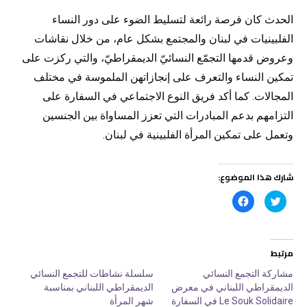
الحدث كان فرصة رائعة لتسليط الضوء على دور النساء
الفلبينيات في لبنان والمجتمع بشكل عام، من خلال نقاشات
وعروض قدمها التجمّع النسائيّ الديمقراطيّ، والتي ركزت على
تمكين النساء والتعرف على إنجازاتهن الملموسة في مختلف
المجالات. كما أكد فريق النوع الاجتماعي في السفارة على
التزامهم بدعم المبادرات التي تعزز المساواة بين الجنسين
وتعمل على تمكين المرأة الفلبينية في لبنان.
شارك هذا الموضوع:
ا
ا
ض
ن
غ
ق
ط
ر
ل
ل
ل
ل
م
م
مرتبط
ش
ش
ا
ا
ر
ر
مشاركة التجمع النسائي
سلسلة نشاطات للتجمع النسائي
ك
ك
الديمقراطي اللبناني في معرض
الديمقراطي اللبناني بمناسبة
ة
ة
ع
ع
Le Souk Solidaire في السفارة
شهر المرأة
ل
ل