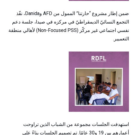
ضمن إطار مشروع “حارتنا” الممول من AFD وDanida، نفّذ
التجمع النسائيّ الديمقراطيّ في مركزه في صيدا، جلسة دعم
نفسي اجتماعي غير مركّز (Non-Focused PSS) لأهالي منطقة
التعميير.
استهدفت الجلسات مجموعة من الشباب الذين تراوحت
أعمارهم بين 19 و30 عامًا. تم تصميم الجلسات بناءً على