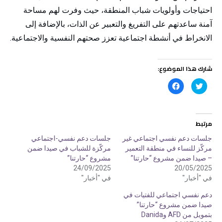
احتياجات وأولويات شباب المنطقة، حيث وفرت لهم مساحة
آمنة ساعدتهم على التفريغ والتعبير عن الذات، بالإضافة إلى
الانخراط في أنشطة اجتماعية تعزز صحتهم النفسية والاجتماعية.
شارك هذا الموضوع:
ا
ا
ض
ن
غ
ق
ط
ر
ل
ل
ل
ل
م
م
مرتبط
ش
ش
ا
ا
ر
ر
جلسات دعم نفسي اجتماعي غير
جلسات دعم نفسي-اجتماعي
ك
ك
مركّز للنساء في منطقة التعمير
مركّزة للشباب في صيدا ضمن
ة
ة
ع
ع
– صيدا ضمن مشروع “حارتنا”
مشروع “حارتنا”
ل
ل
ى
ى
24/09/2025
20/05/2025
ت
ف
في "أخبار"
في "أخبار"
و
ي
ي
س
ت
ب
دعم نفسي اجتماعي للفتيات في
ر
و
(
ك
صيدا ضمن مشروع “حارتنا”
ف
(
بتمويل من AFD وDanida
ت
ف
ح
ت