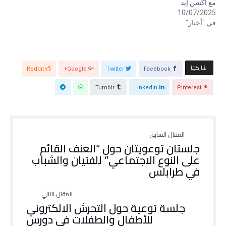
مع آكشن إيد
ف
ح
ي
ف
10/07/2025
ن
ي
في "أخبار"
ا
ن
ف
ا
ذ
ف
ة
ذ
ج
ة
د
ج
ي
د
د
ي
‫‫ شاركها‬
Reddit
Google+
Twitter
Facebook
ة
د
)
ة
)
Tumblr
Linkedin
Pinterest
جلستان توعويتان حول “العنف القائم
على النوع الاجتماعي” للفتيان والشباب
في طرابلس
جلسة توعية حول التحرش الالكتروني
للأطفال والطفلات في دورس