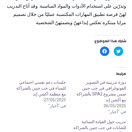
وتدرّبن على استخدام الأدوات والمواد المناسبة. وقد أتاح التدريب
لهنّ فرصة تطبيق المهارات المكتسبة عمليًا من خلال تصميم
مرايا مبتكرة تعكس إبداعهنّ وبصمتهنّ الشخصية.
شارك هذا الموضوع:
ا
ا
ض
ن
غ
ق
ط
ر
ل
ل
ل
ل
م
م
مرتبط
ش
ش
ا
ا
ر
ر
دورة تدريبية في التصوير
جلسات دعم نفسي اجتماعي
ك
ك
الفوتوغرافي في جب جنين
للنساء في جب جنين بالشراكة
ة
ة
ع
ع
ضمن مشروع SPA2 بالشراكة
مع منظمة آكشن إيد
ل
ل
ى
ى
مع أكشن إيد
27/05/2025
ت
ف
06/05/2025
في "أخبار"
و
ي
ي
س
في "أخبار"
ت
ب
ر
و
(
ك
تدريب حول القيادة النسائية
ف
(
للشابات في جب جنين بالشراكة
ت
ف
ح
ت