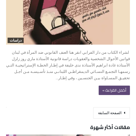
دراسات
لشراء الكتاب من دار الفرابي انقر هنا العنف القانوني ضد المرأة في لبنان
قوانين الأحوال الشخصية والعقوبات دراسة قانونية الأستاذة ماري روز زلزل
الأستاذة غادة ابراهيم الأستاذة ندى خليفة في إطـار الخطـة الإستراتيجيـة التـي
رسمهـا التجمـع النسـائي الديمقراطـي اللبنانـي منـذ تأسـيسـه مـن أجـل
تحقيـق المسـاواة بيـن الجنسـين ، وفي إطـار…
‫أكمل القراءة »‬
‫الصفحة السابقة‬
مقالات أكثر شهرة