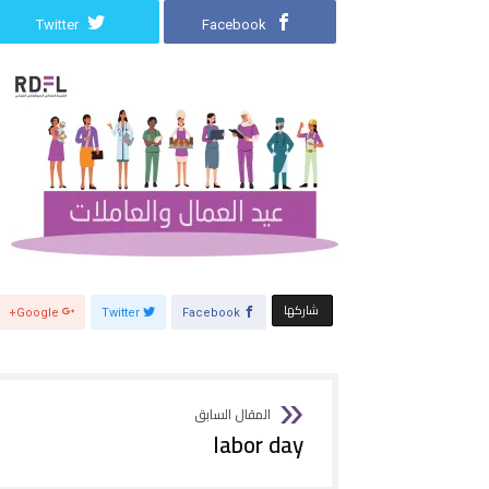
Twitter
Facebook
‫‫ شاركها‬
Google+
Twitter
Facebook
labor day