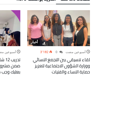
أخبار
‫‫‫‏‫أسبوعين مضت‬
0
3٬182
‫‫‫‏‫أسبوعين ‬
لقاء تنسيقي بين التجمع النسائي
تدري
ووزارة الشؤون الاجتماعية لتعزيز
ضمن مشروع ت
أخبار
حماية النساء والفتيات
بعلبك وجب ج
5٬911
والفتيات الأكثر