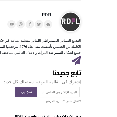
RDFL
التجمع النسائي الديمقراطي اللبناني منظمة نسائية غير حك
الكاملة بين الجنسين ت
جميع اشكال التمييز ضد المرأة، والاعلان العالمي لمناهضة ا
‫مقالات ذات صلة‬
‫‫المزيد بواسطة‬ ‬ RDFL