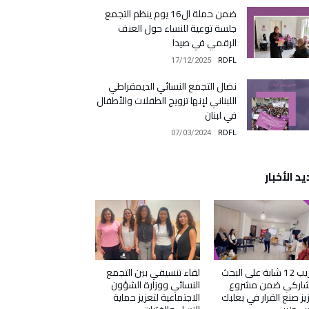
ضمن حملة ال16 يوم ينظم التجمع
جلسة توعية للنساء حول العنف
الرقمي في صيدا
17/12/2025
RDFL
نضال التجمع النسائي الديمقراطي
اللبناني لإنها تزويج الطفلات والأطفال
في لبنان
07/03/2024
RDFL
د الأخبار
تدريب 12 شابة على البحث
لقاء تنسيقي بين التجمع
تشاركي ضمن مشروع
النسائي ووزارة الشؤون
يز صنع القرار في بعلبك
الاجتماعية لتعزيز حماية