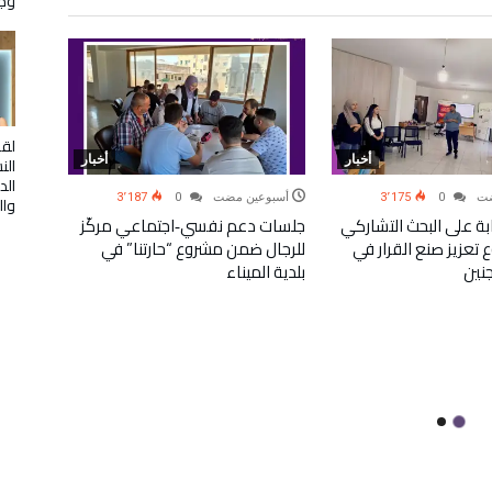
وج
لقا
أخبار
أخبار
الن
الد
مضت
0
3٬175
‫‫‫‏‫أسبوعين مضت‬
0
3٬187
وال
ب 12 شابة على البحث التشاركي
جلسات دعم نفسي‑اجتماعي مركّز
عزيز صنع القرار في
للرجال ضمن مشروع “حارتنا” في
نين
بلدية الميناء
‫‫‫‏‫‬
لقاء ت
وقوى ا
النساء 