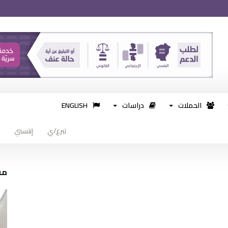
الحملات
دراسات
ENGLISH
تبرع/ي
إنتسبي
مق