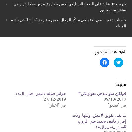
تدريب 12 شابة على البحث التشاركي ضمن مشروع تعزيز صنع القرار في
بعلبك وجب جنين
جلسات دعم نفسي‑اجتماعي مركّز للرجال ضمن مشروع “حارتنا” في بلدية
الميناء
شارك هذا الموضوع:
ا
ا
ض
ن
غ
ق
ط
ر
ل
ل
ل
ل
م
م
مرتبط
ش
ش
ا
ا
ر
ر
قولكن شو عندهن يقولولكن؟!
جوائز حملة #مش_قبل_ال١٨
ك
ك
27/12/2019
09/10/2017
ة
ة
ع
ع
في "فيديو"
في "أخبار"
ل
ل
ى
ى
ت
ف
ما بقى تقولوا #مش_وقتها. وقت
و
ي
إقرار قانون تحديد سن الزواج
ي
س
ت
ب
#مش_قبل_ال١٨
ر
و