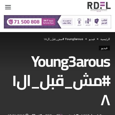
‫الرئيسية‬
فيديو
Young3arous #مش_قبل_ال١٨
فيديو
Young3arous
#مش_قبل_ال١
٨