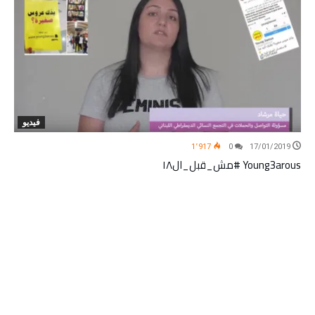
فيديو
1٬917
0
17/01/2019
Young3arous #مش_قبل_ال١٨