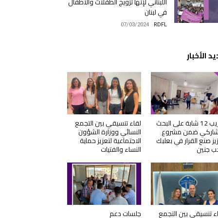
اللبناني لإنها تزويج الطفلات والأطفال
في لبنان
07/03/2024
RDFL
د الأخبار
تدريب 12 شابة على البحث
لقاء تنسيقي بين التجمع
تشاركي ضمن مشروع
النسائي ووزارة الشؤون
يز صنع القرار في بعلبك
الاجتماعية لتعزيز حماية
ب جنين
النساء والفتيات
ء تنسيقي بين التجمع
جلسات دعم