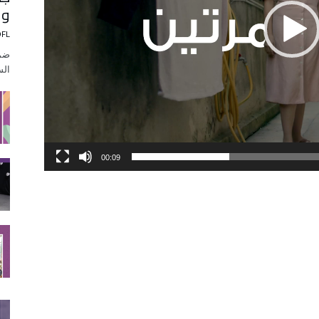
وا
DFL
ضمن
الس
00:09