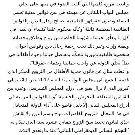
وتابعت مروة كلمتها التي ألقت الضوء في متنها على تخلي
مجلس النواب اللبناني عن مهمته في سن قوانين مدنية تحمي
النساء وتصون حقوقهن الطبيعية لصالح رجال الدين والقوانين
الطائفية المذهبية قائلةً:”وكأنّه محكوم علينا كنساء أن نبقى في
كل ما يتعلّق بحياتنا وشؤوننا الخاصة من زواج وطلاق وحضانة
ونفقة وإرث وغير ذلك تحت رحمة رجال دين وقوانين أحوال
شخصية طائفية تمييزية تتحكّم بمفاصل حياتنا وحياة أطفالنا في
ظلّ تخلّي الدولة عن واجب حمايتنا وضمان حقوقنا”.
وأعطت مثال عن قانون حماية الأطفال من التزويج المبكر الذي
قدمه التجمع الى مجلس النواب منذ العام 2017 عبر النائب إيلي
كيروز الذي لا يزال يقبع في أدراج المجلس التشريعي، وغيره من
القوانين المتعلقة بالتحرش والجنسية: “وما القوانين المرمية في
أدراج المجلس النيابي إلّا دليل قاطع على آداء الدولة المتخاذل
في هذا المجال، فتزويج القاصرات مباح باسم الدين ولا نقاش
جدّي لقانون تحديد سنّ الزواج بثماني عشرة سنة الذي تقدّم به
“التجمّع النسائي الديمقراطي اللبناني” منذ ما يتعدى الثلاث