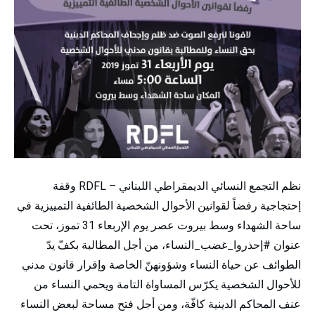
نظم التجمع النسائي الديمقراطي اللبناني – RDFL وقفة
إحتجاجية رفضاً لقوانين الأحوال الشخصية الطائفية التمييزية في
ساحة الشهداء وسط بيروت عصر يوم الإربعاء 31 تموز، تحت
عنوان #إحذروا_غضب_النساء، من أجل المطالبة بكفّ يدّ
الطوائف عن حياة النساء وشؤونهنّ الخاصة وإقرار قانون مدني
للأحوال الشخصية يكرّس المساواة التامة ويحمي النساء من
عنف المحاكم الدينية كافّة، ومن أجل فتح مساحة لبعض النساء