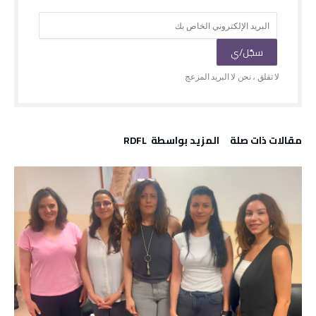
‫مقالات ذات صلة‬
‫‫المزيد بواسطة‬ ‬ RDFL