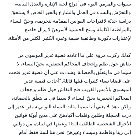
سنوات والمرمي اليوم في أدراج لجنة الإدارة والعدل النيابية،
والتحرّش بالنساء في العمل والشارع والحيز الخاص لا يستحقّ
دراسة جديّة لاقتراحات القوانين المقدّمة لتجريمه، وحقّ النساء
بالمواطنة الكاملة ومنح الجنسية لأسرهنّ لا يزال خاضع
لإعتبارات ذكورية وطائفية ضيقة وغيره الكثير الكثير من الأمثلة.
كذلك ركزت مروة على ما أعادته قضية غدير الموسوي من
نقاش حول ظلم وإجحاف المحاكم الجعفرية بحقّ النساء، لا
سيما في ما يتعلّق بالحضانة. وشددت على أن قضية غدير فتحت
على قضايا نساء كثيرات قبلها قائلةً: “أعادت قضية غدير
الموسوي بالأمس القريب فتح النقاش حول ظلم وإجحاف
المحاكم الجعفرية بحقّ النساء، لا سيما في ما يتعلّق بالحضانة،
ولكن ، هذا لا يعني أننا نسينا مئات النساء اللواتي سبقن غدير إلى
درب الجلجلة وصُلبن وفلذات أكبادهنّ على مذبح أبويّة قوانين
الأحوال الشخصية الطائفية الـ15 وعنفها في لبنان، من دوللي
إلى ريتا وفاطمة وميساء وغيرهنّ. نحن هنا لسنا فقط أمام