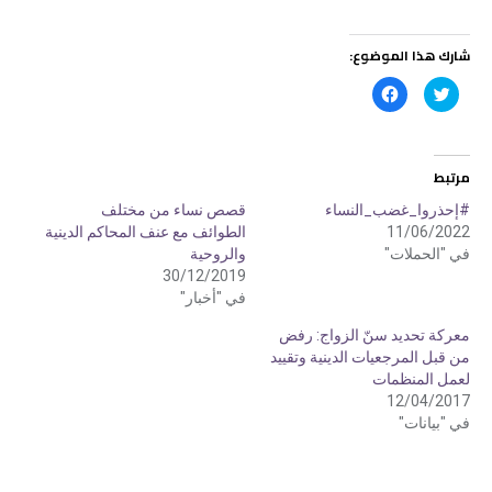
شارك هذا الموضوع:
ا
ا
ض
ن
غ
ق
ط
ر
ل
ل
ل
ل
م
م
مرتبط
ش
ش
ا
ا
ر
ر
#إحذروا_غضب_النساء
قصص نساء من مختلف
ك
ك
11/06/2022
الطوائف مع عنف المحاكم الدينية
ة
ة
ع
ع
في "الحملات"
والروحية
ل
ل
ى
ى
30/12/2019
ت
ف
في "أخبار"
و
ي
ي
س
ت
ب
معركة تحديد سنّ الزواج: رفض
ر
و
(
ك
من قبل المرجعيات الدينية وتقييد
ف
(
لعمل المنظمات
ت
ف
ح
ت
12/04/2017
ف
ح
ي
ف
في "بيانات"
ن
ي
ا
ن
ف
ا
ذ
ف
ة
ذ