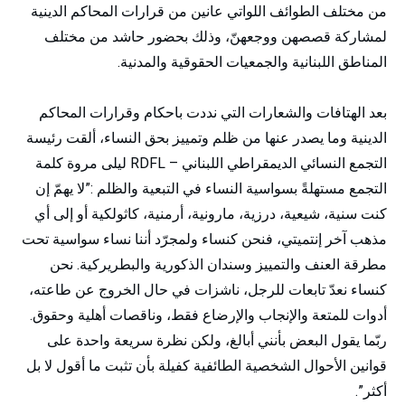
من مختلف الطوائف اللواتي عانين من قرارات المحاكم الدينية
لمشاركة قصصهن ووجعهنّ، وذلك بحضور حاشد من مختلف
المناطق اللبنانية والجمعيات الحقوقية والمدنية.
بعد الهتافات والشعارات التي نددت باحكام وقرارات المحاكم
الدينية وما يصدر عنها من ظلم وتمييز بحق النساء، ألقت رئيسة
التجمع النسائي الديمقراطي اللبناني – RDFL ليلى مروة كلمة
التجمع مستهلةً بسواسية النساء في التبعية والظلم :”لا يهمّ إن
كنت سنية، شيعية، درزية، مارونية، أرمنية، كاثولكية أو إلى أي
مذهب آخر إنتميتي، فنحن كنساء ولمجرّد أننا نساء سواسية تحت
مطرقة العنف والتمييز وسندان الذكورية والبطريركية. نحن
كنساء نعدّ تابعات للرجل، ناشزات في حال الخروج عن طاعته،
أدوات للمتعة والإنجاب والإرضاع فقط، وناقصات أهلية وحقوق.
ربّما يقول البعض بأنني أبالغ، ولكن نظرة سريعة واحدة على
قوانين الأحوال الشخصية الطائفية كفيلة بأن تثبت ما أقول لا بل
أكثر”.