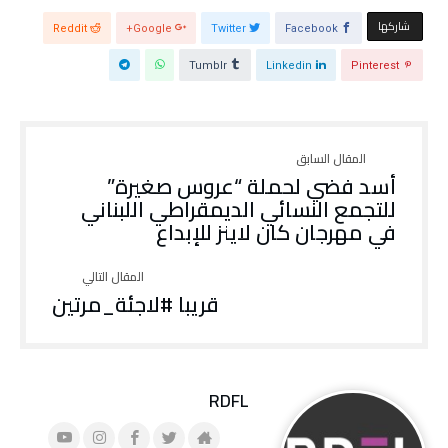
ج
ة
د
ج
‫‫ شاركها‬
ي
د
Facebook
Twitter
Google+
Reddit
د
ي
ة
د
)
ة
Tumblr
Linkedin
Pinterest
)
أسد فضي لحملة “عروس صغيرة”
للتجمع النسائي الديمقراطي اللبناني
في مهرجان كان لاينز للإبداع
قريبا #لاجئة_مرتين
RDFL