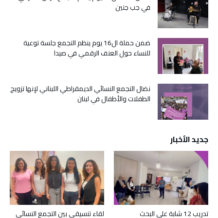
في جب جنين
ضمن حملة ال16 يوم ينظم التجمع جلسة توعية
للنساء حول العنف الرقمي في صيدا
نضال التجمع النسائي الديمقراطي اللبناني لإنها تزويج
الطفلات والأطفال في لبنان
جديد الأخبار
تدريب 12 شابة على البحث
لقاء تنسيقي بين التجمع النسائي