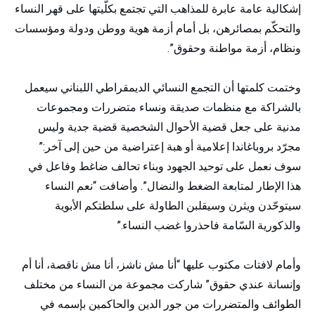
إشكالية عامة عابرة للمذاهب التي تجتمع بكلّيتها على قهر النساء
والتحكّم بمصائرهن، بل أمام أزمة هوية ووطن ودولة ومؤسسات
ونظام، أزمة مواطنة وحقوق”.
وختمت كلمتها أن التجمع النسائي الديمقراطي اللبناني سيعمل
بالشراكة مع منظمات صديقة ونساء متضررات ومجموعات
مدنية على جعل قضية الأحوال الشخصية قضية جدية وليس
مجرّد بروباغاندا إعلامية أو هبة إعتراضية من حين إلى آخر:”
سوف نعمل على توحيد الجهود وبناء تحالف ضاغط وفاعل في
هذا الإطار لمتابعة الضغط والنضال”. وأضافت “نعم النساء
سيتوحّدن ويثرن وسيقلبن الطاولة على سلطتكم الأبوية
والذكورية السّامة فاحذروا غضب النساء.”
وأمام لافتات مكتوب عليها “أنا مش ناشز، أنا مش ناقصة، أنا أم
وإنسانة عندي حقوق” شاركت مجموعة من النساء من مختلف
الطوائف والمتضررات من جور الدين والحاكمين بإسمه في