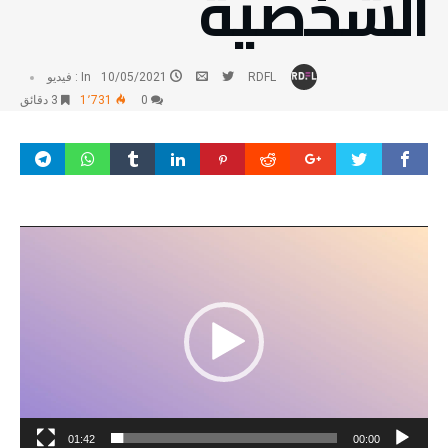
الشخصية
RDFL
10/05/2021
In :
فيديو
0
1٬731
3 ‫دقائق‬
مشغل
الفيديو
01:42
00:00