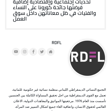
تحديات إجتماعية وإقتصادية إضافية
ي
د
فرضتها جائحة كورونا على النساء
د
ي
ة
د
والفتيات في ظل معاناتهن داخل سوق
)
ة
)
العمل
RDFL
التجمع النسائي الديمقراطي اللبناني منظمة نسائية غير حكومية عَلمانية،
تعمل مع القوى الديمقراطية من اجل تحقيق المساواة الكاملة بين الجنسين
تأسست منذ العام 1976. مرجعيتها المواثيق والمعاهدات الدولية، الاعلان
العالمي لحقوق الانسان، واتفاقية الغاء جميع اشكال التمييز ضد المرأة،