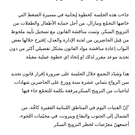
جاءت هذه الجلسة كخطوة إيجابية في مسيرة الضغط التي
خاضها التجمّع ومازال، من أجل حماية الأطفال والطفلات من
التزويج المبكر، وتمت مناقشة القانون مع تسجيل تأييد ملحوظ
من قِبل الحاضرين من لجنة الإدارة والعدل، إقترح خلالها بعض
النواب إعادة مناقشة مواد القانون بشكل تفصيلي أكثر من دون
تحديد موعد مقرر لذلك او إتخاذ اي خطوة عملية مقبلة.
هذا وشدّد التجمع خلال الجلسة على ضرورة إقرار قانون تحديد
سن الزواج بثماني عشرة سنة ووزع على الحاضرين شهادات
لناجيات من التزويج المبكرمرفقة بكلمة للتجمّع جاء فيها:
“إنّ الفتيات اليوم في المناطق اللبنانية الفقيرة كافّة، من
الشمال إلى الجنوب والبقاع وبيروت، في مخيّمات اللجوء،
أجمعهنّ معرّضات لخطر التزويج المبكر.