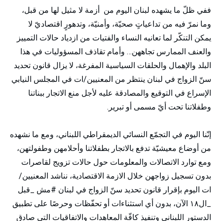
ففي ظلّ ما يشهده لبنان اليوم من أزمة لا مثيل لها من قبل،
وما نمرّ فيه من تداعياتٍ صحيّة، وأمنيّة، وتدهورٍ اقتصاديّ لا
يمكن التنكّر لما تعانيه النساء والفتيات من ازدياد حالات التمييز
والعنف الممارس تجاههن… وأمام تقاذف المسؤوليات في هذا
البلد والإهمال والحلقات السياسية المفرغة، لا يزال قانون تحديد
سنّ الزواج في لبنان ينتظر من المعنيين/ات في المجلس النيابي
الإسراع في التوقيع والمصادقة عليه لأجل منع الاتجار ببناتنا
وطفلاتنا تحت أيّ مسمى أو تبرير.
إنّنا اليوم في التجمّع النسائي الديمقراطي اللبناني، ومع ما نشهده
من أوضاع معيشيّة تدفع بالاتجار بطفلاتنا وأحلامهن وطفولتهن،
ومع توارد الاتصالات والمعلومات حول حالات تزويج لقاصرات
بدون تسجيل زواجهن خلال الازمة الاقتصادية، نناشد المعنيين/
ات اليوم بإقرار قانون تحديد سنّ الزواج في لبنان #مش _قبل
_ال١٨ الآن، بدون أي استثناءات أو تحفّظات وحرصًا على تطبيق
الدستور اللبناني وتنفيذ كافّة المعاهدات والاتفاقيات التي صادق