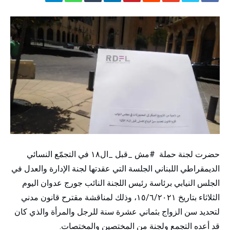
حضرت لجنة حملة #مش _قبل _ال١٨ في التجمّع النسائي
الديمقراطي اللبناني الجلسة التي عقدتها لجنة الإدارة والعدل في
الجلس النيابي برئاسة رئيس اللجنة النائب جورج عدوان اليوم
الثلاثاء بتاريخ ١٥/٦/٢٠٢١، وذلك لمناقشة مقترح قانون مدني
لتحديد سن الزواج بثماني عشرة سنة للرجل والمرأة والذي كان
قد أعده التجمع ولجنة من المختصين والمختصات.