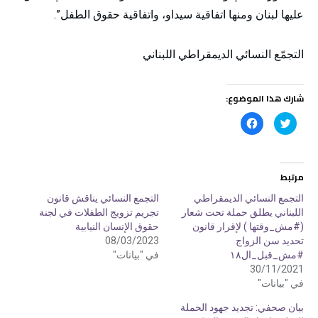
عليها لبنان ومنها اتفاقية سيداو، واتفاقية حقوق الطفل”.
التجمّع النسائي الديمقراطي اللبناني
شارك هذا الموضوع:
ا
ا
ض
ن
غ
ق
ط
ر
ل
ل
ل
ل
م
م
مرتبط
ش
ش
ا
ا
ر
ر
التجمع النسائي الديمقراطي
التجمع النسائي يناقش قانون
ك
ك
اللبناني يطلق حملة تحت شعار
تجريم تزويج الطفلات في لجنة
ة
ة
ع
ع
(#مش_وقتها ) لإقرار قانون
حقوق الإنسان النيابية
ل
ل
ى
ى
تحديد سن الزواج
08/03/2023
ت
ف
#مش_قبل_ال١٨
في "بيانات"
و
ي
ي
س
30/11/2021
ت
ب
ر
و
في "بيانات"
(
ك
ف
(
بيان صحفي: تجديد جهود الحملة
ت
ف
ح
ت