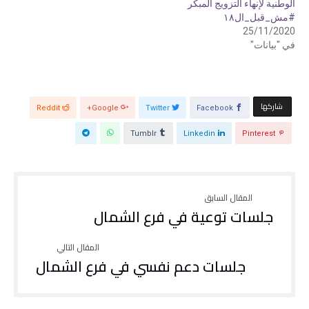
الوطنية لإنهاء التزويج المبكر
ف
ح
ي
ف
#مش_قبل_ال١٨
ن
ي
25/11/2020
ا
ن
ف
ا
في "بيانات"
ذ
ف
ة
ذ
ج
ة
د
ج
ي
د
د
ي
ة
د
‫‫ شاركها‬
)
ة
Reddit
Google+
Twitter
Facebook
)
Tumblr
Linkedin
Pinterest
جلسات توعية في فرع الشمال
جلسات دعم نفسي في فرع الشمال