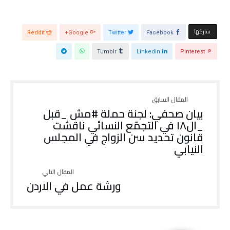
ة
ذ
ج
ة
د
ج
ي
د
د
ي
‫‫ شاركها‬
Reddit
Google+
Twitter
Facebook
ة
د
)
ة
)
Tumblr
Linkedin
Pinterest
بيان صحفي: لجنة حملة #مش _قبل
_ال١٨ في التجمّع النسائي ناقشت
قانون تحديد سن الزواج في المجلس
النيابي
ورشة عمل في الاردن