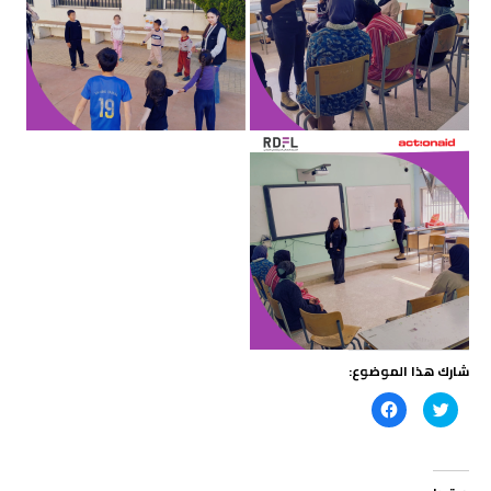
شارك هذا الموضوع:
ا
ا
ض
ن
غ
ق
ط
ر
ل
ل
ل
ل
م
م