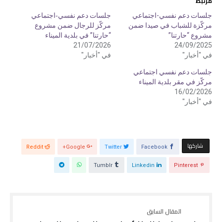
مرتبط
ش
ش
ا
ا
ر
ر
جلسات دعم نفسي-اجتماعي
جلسات دعم نفسي‑اجتماعي
ك
ك
مركّزة للشباب في صيدا ضمن
مركّز للرجال ضمن مشروع
ة
ة
ع
ع
مشروع “حارتنا”
“حارتنا” في بلدية الميناء
ل
ل
ى
ى
21/07/2026
24/09/2025
ت
ف
في "أخبار"
في "أخبار"
و
ي
ي
س
ت
ب
جلسات دعم نفسي اجتماعي
ر
و
(
ك
مركّز في مقر بلدية الميناء
ف
(
16/02/2026
ت
ف
ح
ت
في "أخبار"
ف
ح
ي
ف
ن
ي
ا
ن
ف
ا
ذ
ف
ة
ذ
‫‫ شاركها‬
ج
ة
Reddit
Google+
Twitter
Facebook
د
ج
ي
د
د
ي
Tumblr
Linkedin
Pinterest
ة
د
)
ة
)