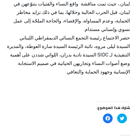
لبنان.، حيث تمت مناقشة واقع النساء والفتيات بتنوّعهن في
لبنان، قبل الحرب الحالية وخلالها، بما في ذلك تزايد مخاطر
الحماية، وعدم المساواة، والإقصاء، والحاجة الملحّة إلى عمل
نسوي وإنساني مستدام.
حضر الاجتماع رئيسة التجمع النسائي الديمقراطي اللبناني
السيدة ليلى مروه، نائبة الرئيسة السيدة سارة العوطة، والمديرة
التنفيذية لـ SIDC السيدة نادية بدران، اللواتي شددن على أهمية
وضع أصوات النساء وتجاربهن الحياتية في صميم الاستجابة
الإنسانية وجهود الحماية والتعافي.
شارك هذا الموضوع:
ا
ا
ض
ن
غ
ق
ط
ر
ل
ل
ل
ل