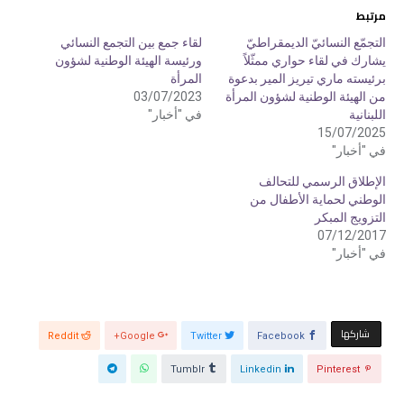
م
م
مرتبط
ش
ش
ا
ا
ر
ر
التجمّع النسائيّ الديمقراطيّ
لقاء جمع بين التجمع النسائي
ك
ك
يشارك في لقاء حواري ممثّلاً
ورئيسة الهيئة الوطنية لشؤون
ة
ة
ع
ع
برئيسته ماري تيريز المير بدعوة
المرأة
ل
ل
ى
ى
من الهيئة الوطنية لشؤون المرأة
03/07/2023
ت
ف
اللبنانية
في "أخبار"
و
ي
ي
س
15/07/2025
ت
ب
ر
و
في "أخبار"
(
ك
ف
(
الإطلاق الرسمي للتحالف
ت
ف
ح
ت
الوطني لحماية الأطفال من
ف
ح
ي
ف
التزويج المبكر
ن
ي
07/12/2017
ا
ن
ف
ا
في "أخبار"
ذ
ف
ة
ذ
ج
ة
د
ج
ي
د
د
ي
ة
د
‫‫ شاركها‬
)
ة
Reddit
Google+
Twitter
Facebook
)
Tumblr
Linkedin
Pinterest