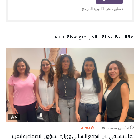
‫مقالات ذات صلة‬
‫‫المزيد بواسطة‬ ‬ RDFL
أخبار
3٬703
0
لقاء تنسيقي بين التجمع النسائي ووزارة الشؤون الاجتماعية لتعزيز