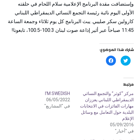
وإستضافت مقدة البرنامج الإعلامية سلام اللحام في حلقته
الأولى اليوم نائبة رئيسة التجمع النسائي الديمقراطي اللبناني
كارولين سكر صليبي. يبث البرنامج كل يوم ثلاثاء وجمعة الساعة
11:45 صباحاً عبر أثير إذاعة صوت لبنان 100.3-100.5، تابعونا!
شارك هذا الموضوع:
ا
ا
ض
ن
غ
ق
ط
ر
ل
ل
ل
ل
م
م
مرتبط
ش
ش
ا
ا
ر
ر
مركز “كوثر” والتجمع النسائي
I’M SWEDISH
ك
ك
الديمقراطي اللبناني يعززان
06/05/2022
ة
ة
ع
ع
مهارات الفائزات في الانتخابات
في "المشاريع"
ل
ل
ى
ى
البلدية حول التعامل مع وسائل
ت
ف
الإعلام
و
ي
ي
س
05/09/2016
ت
ب
ر
و
في "أخبار"
(
ك
ف
(