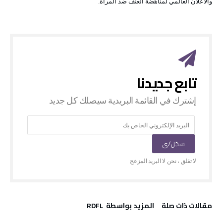
والاعلان العالمي لمناهضة العنف ضد المرأة.
‫مقالات ذات صلة‬
‫‫المزيد بواسطة‬ ‬ RDFL