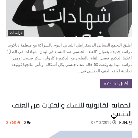
دراسات
أطلق التجمع النسائي الديمقراطي اللبناني اليوم بالشراكة مع منظمة دياكونيا
دراسة جديدة بعنوان “العنف الجنسي ضد النساء في لبنان: شهادات في الظلّ”
أعدّها الدكتور فيصل القاق بالتعاون مع الدكتورة كارولين سكر صليبي؛ وهي
دراسة ميدانية وثَقت 50 حالة عنف جنسي بكل أشكاله، وتأتي نتائجها كوثيقة
تحليلية لواقع العنف الجنسي في…
‫أكمل القراءة »‬
الحماية القانونية للنساء والفتيات من العنف
الجنسي
2٬868
0
07/12/2016
RDFL