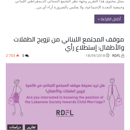
يمثل محتوى هذا التقرير وجهة نظر التجمع النسائي الديمقراطي اللبناني
وجمعية النجدة الإجتماعية، ولا يعكس بالضرورة آراء أي من…
‫أكمل القراءة »‬
موقف المجتمع اللبناني من تزويج الطفلات
والأطفال: إستطلاع رأي
2٬703
0
18/09/2018
RDFL
تقارير
دراسات