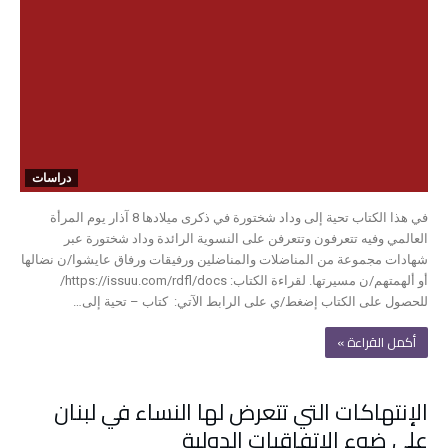
دراسات
في هذا الكتاب تحية إلى وداد شختورة في ذكرى ميلادها 8 آذار يوم المرأة
العالمي وفيه تتعرفون وتتعرفن على النسوية الرائدة وداد شختورة عبر
شهادات مجموعة من المناضلات والمناضلين ورفيقات ورفاق عايشوا/ن نضالها
أو ألهمتهم/ن مسيرتها. لقراءة الكتاب: https://issuu.com/rdfl/docs/
للحصول على الكتاب إضغط/ي على الرابط الآتي: كتاب – تحية إلى…
‫أكمل القراءة »‬
الإنتهاكات التي تتعرض لها النساء في لبنان
على ضوء الإتفاقيات الدولية