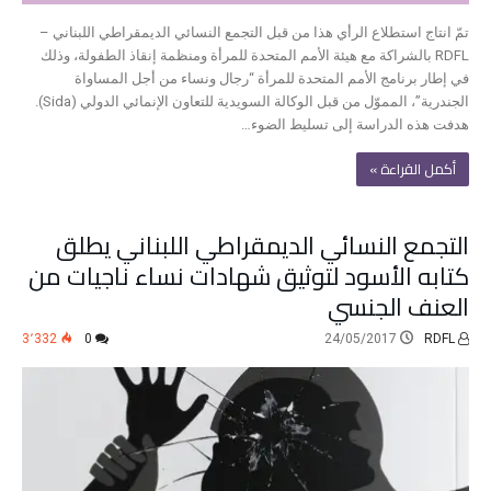
تمّ انتاج استطلاع الرأي هذا من قبل التجمع النسائي الديمقراطي اللبناني –
RDFL بالشراكة مع هيئة الأمم المتحدة للمرأة ومنظمة إنقاذ الطفولة، وذلك
في إطار برنامج الأمم المتحدة للمرأة “رجال ونساء من أجل المساواة
الجندرية”، المموّل من قبل الوكالة السويدية للتعاون الإنمائي الدولي (Sida).
هدفت هذه الدراسة إلى تسليط الضوء…
‫أكمل القراءة »‬
التجمع النسائي الديمقراطي اللبناني يطلق
كتابه الأسود لتوثيق شهادات نساء ناجيات من
العنف الجنسي
3٬332
0
24/05/2017
RDFL