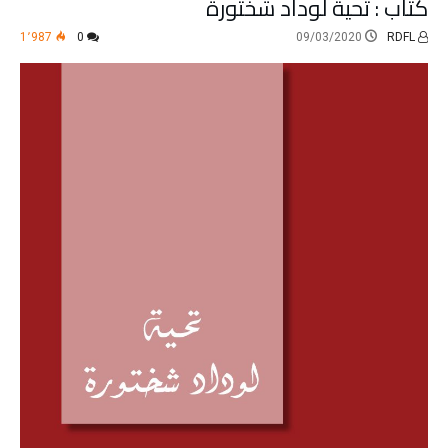
كتاب : تحية لوداد شختورة
1٬987
0
09/03/2020
RDFL