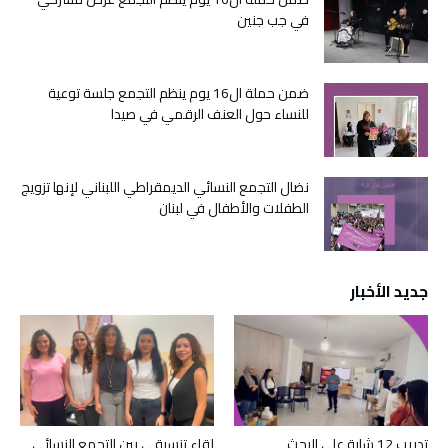
في جب جنين
ضمن حملة ال16 يوم ينظم التجمع جلسة توعية
للنساء حول العنف الرقمي في صيدا
نضال التجمع النسائي الديمقراطي اللبناني لإنها تزويج
الطفلات والأطفال في لبنان
جديد الأخبار
تدريب 12 شابة على البحث
لقاء تنسيقي بين التجمع النسائي