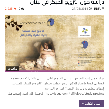
دراسة حول التزويج المبكر في لبنان
2٬925
0
27/05/2016
RDFL
دراسات
دراسة من إنتاج التجمع النسائي الديمقراطي اللبناني بالشراكة مع منظمة
كفينا تل كفينا وإعداد الدكتور زهير حطب بعنوان: “التزويج المبكر للفتيات:
إنتهاك للطفولة وتناسل للفقر”. لقراءة الدراسة:
https://issuu.com/rdfl/docs/study-preview لتحميل الدراسة: إضغط هنا.
‫أكمل القراءة »‬