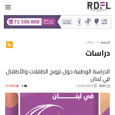
‫الرئيسية‬
دراسات
دراسات
الدراسة الوطنية حول تزويج الطفلات والأطفال
في لبنان
29٬584
0
15/03/2024
RDFL