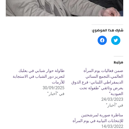
شارك هذا الموضوع:
ا
ا
ض
ن
غ
ق
ط
ر
ل
ل
ل
ل
م
م
مرتبط
ش
ش
ا
ا
ر
ر
ضمن فعاليات يوم المرأة
طاولة حوار شبابي في بعلبك
ك
ك
العالمي،التجمع النسائي
لتعزيز دور الشباب في الاستجابة
ة
ة
ع
ع
الديمقراطي اللبناني- فرع الذوق
للأزمات
ل
ل
ى
ى
يعرض وثائقي “طفولة تحت
30/09/2025
ت
ف
العبودية”
في "أخبار"
و
ي
ي
س
24/03/2023
ت
ب
ر
و
في "أخبار"
(
ك
ف
(
مناظرة صورية لمرشحتين
ت
ف
ح
ت
للإنتخابات النيابية في يوم المرأة
ف
ح
ي
ف
14/03/2022