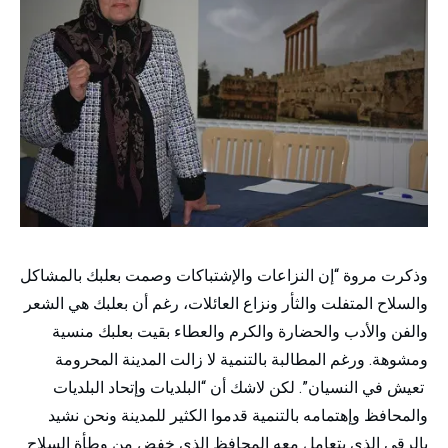
وذكرت مروة “إن النزاعات والإشتباكات وصمت بعلبك بالمشاكل
والسلاح المتفلت والثأر ونزاع العائلات، رغم أن بعلبك هي الشعر
والفن والأدب والحضارة والكرم والعطاء بقيت بعلبك منسية
ومشوهة. ورغم المطالبة بالتنمية لا زالت المدينة المحرومة
تعيش في النسيان”. لكن لاشك أن “البلديات وإتحاد البلديات
والمحافظ وإهتمامه بالتنمية قدموا الكثير للمدينة ونحن نشيد
بالرقي الذي يتعامل معه المحافظ الذي خفض من وطأة السلاح