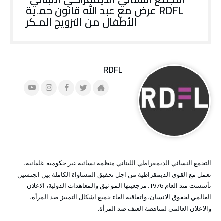
RDFL عرض مع عبد الله قانون حماية
الأطفال من التزويج المبكر
RDFL
التجمع النسائي الديمقراطي اللبناني منظمة نسائية غير حكومية عَلمانية،
تعمل مع القوى الديمقراطية من اجل تحقيق المساواة الكاملة بين الجنسين
تأسست منذ العام 1976. مرجعيتها المواثيق والمعاهدات الدولية، الاعلان
العالمي لحقوق الانسان، واتفاقية الغاء جميع اشكال التمييز ضد المرأة،
والاعلان العالمي لمناهضة العنف ضد المرأة.