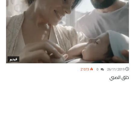
فيديو
2٬073
0
26/11/2019
خلق الصبي