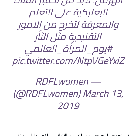
البعلبكية على التعلم
والمعرفة لتخرج من الامور
التقليدية مثل الثأر
#يوم_المرأة_العالمي
pic.twitter.com/NtpVGeYxiZ
— RDFLwomen
(@RDFLwomen)
March 13,
2019
كما تحدث المحافظ عن التشويه الإعلامي الذي يطال مدينة