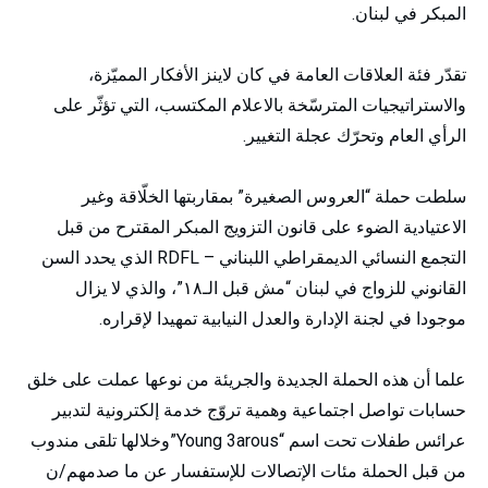
المبكر في لبنان.
تقدّر فئة العلاقات العامة في كان لاينز الأفكار المميّزة،
والاستراتيجيات المترسّخة بالاعلام المكتسب، التي تؤثّر على
الرأي العام وتحرّك عجلة التغيير.
سلطت حملة “العروس الصغيرة” بمقاربتها الخلّاقة وغير
الاعتيادية الضوء على قانون التزويج المبكر المقترح من قبل
التجمع النسائي الديمقراطي اللبناني – RDFL الذي يحدد السن
القانوني للزواج في لبنان “مش قبل الـ١٨”، والذي لا يزال
موجودا في لجنة الإدارة والعدل النيابية تمهيدا لإقراره.
علما أن هذه الحملة الجديدة والجريئة من نوعها عملت على خلق
حسابات تواصل اجتماعية وهمية تروّج خدمة إلكترونية لتدبير
عرائس طفلات تحت اسم “Young 3arous”وخلالها تلقى مندوب
من قبل الحملة مئات الإتصالات للإستفسار عن ما صدمهم/ن