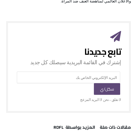
والاعلان العالمي لمناهضة العنف ضد المرأة.
‫مقالات ذات صلة‬
‫‫المزيد بواسطة‬ ‬ RDFL