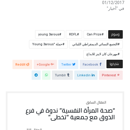
01/12/2017
ا
ن
ف
ا
في "أخبار"
ذ
ف
ة
ذ
ج
ة
د
ج
ي
د
د
ي
ة
د
‫‫‫‫وسوم‬
)
ة
young 3arous
RDFL
Can Prize
)
التجمع النسائي الديمقراطي اللبناني
حملة "Young 3arous
مهرجان كان لاينز للابداع
‫‫ شاركها‬
Reddit
Google+
Twitter
Facebook
Tumblr
Linkedin
Pinterest
“صحة المرأة النفسية” ندوة في فرع
الذوق مع جمعية “تخطى”