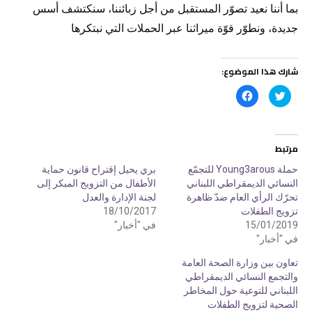
بما أننا نعيد تصوّر المستقبل من أجل زبائننا، سنكتشف أسس
جديدة، ونطوّر قوّة ميراثنا عبر الحملات التي نبتكرها
شارك هذا الموضوع:
ا
ا
ض
ن
غ
ق
ط
ر
ل
ل
ل
ل
م
م
مرتبط
ش
ش
ا
ا
ر
ر
حملة Young3arous للتجمّع
بري يحيل إقتراح قانون حماية
ك
ك
النسائي الديمقراطي اللبناني
الأطفال من التزويج المبكر إلى
ة
ة
ع
ع
تحرّك الرأي العام ضدّ ظاهرة
لجنة الإدارة والعدل
ل
ل
ى
ى
تزويج الطفلات
18/10/2017
ت
ف
15/01/2019
في "أخبار"
و
ي
ي
س
في "أخبار"
ت
ب
ر
و
(
ك
تعاون بين وزارة الصحة العامة
ف
(
والتجمع النسائي الديمقراطي
ت
ف
ح
ت
اللبناني للتوعية حول المخاطر
ف
ح
ي
ف
الصحية لتزويج الطفلات
ن
ي