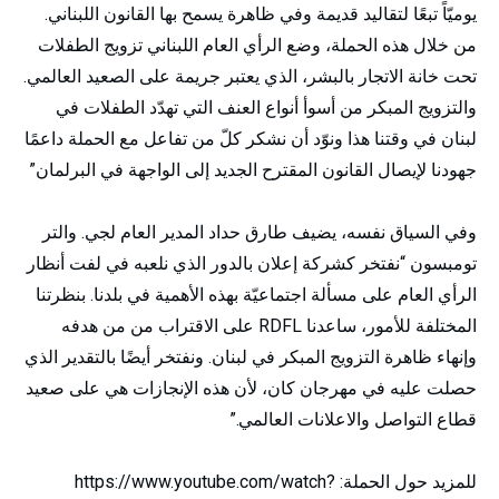
يوميّاً تبعًا لتقاليد قديمة وفي ظاهرة يسمح بها القانون اللبناني.
من خلال هذه الحملة، وضع الرأي العام اللبناني تزويج الطفلات
تحت خانة الاتجار بالبشر، الذي يعتبر جريمة على الصعيد العالمي.
والتزويج المبكر من أسوأ أنواع العنف التي تهدّد الطفلات في
لبنان في وقتنا هذا ونوّد أن نشكر كلّ من تفاعل مع الحملة داعمًا
جهودنا لإيصال القانون المقترح الجديد إلى الواجهة في البرلمان”
وفي السياق نفسه، يضيف طارق حداد المدير العام لجي. والتر
تومبسون “نفتخر كشركة إعلان بالدور الذي نلعبه في لفت أنظار
الرأي العام على مسألة اجتماعيّة بهذه الأهمية في بلدنا. بنظرتنا
المختلفة للأمور، ساعدنا RDFL على الاقتراب من من هدفه
وإنهاء ظاهرة التزويج المبكر في لبنان. ونفتخر أيضًا بالتقدير الذي
حصلت عليه في مهرجان كان، لأن هذه الإنجازات هي على صعيد
قطاع التواصل والاعلانات العالمي.”
للمزيد حول الحملة: https://www.youtube.com/watch?