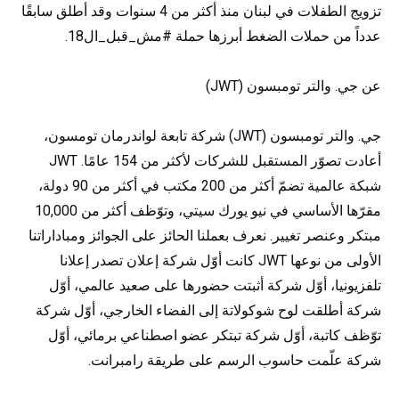
تزويج الطفلات في لبنان منذ أكثر من 4 سنوات وقد أطلق سابقًا
عدداً من حملات الضغط أبرزها حملة #مش_قبل_ال18.
عن جي. والتر تومبسون (JWT)
جي. والتر تومبسون (JWT) شركة تابعة لواندرمان تومسون،
أعادت تصوّر المستقبل للشركات لأكثر من 154 عامًا. JWT
شبكة عالمية تضمّ أكثر من 200 مكتب في أكثر من 90 دولة،
مقرّها الأساسي في نيو يورك سيتي، وتوّظف أكثر من 10,000
مبتكر وعنصر تغيير. نعرف بعملنا الحائز على الجوائز ومباداراتنا
الأولى من نوعها JWT كانت أوّل شركة إعلان تصدر إعلانا
تلفزيونيا، أوّل شركة أثبتت حضورها على صعيد عالمي، أوّل
شركة أطلقت لوح شوكولاتة إلى الفضاء الخارجي، أوّل شركة
توّظف كاتبة، أوّل شركة تبتكر عضو اصطناعي برمائي، أوّل
شركة علّمت حاسوب الرسم على طريقة رامبرانت.