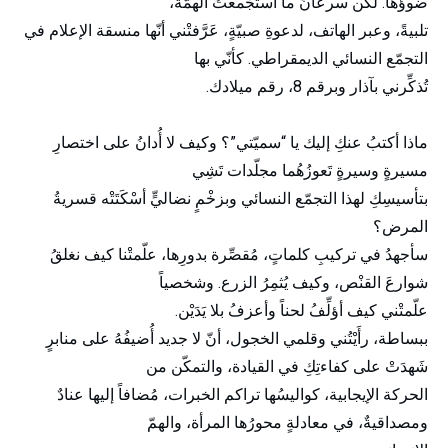
ضوؤها. لكن سرعانَ ما استجْمعتُ الهمّة،
تلبيةً، وعبر الهاتف، لدعوةِ صبيّةٍ، عَرَّفتْني أنّها منسقة الإعلام في
التجمّع النسائي الديمقراطي. كأنّي بها
تُذكِّرني بآذار وبرقم 8، رقم ميلادك.
ماذا أكتبُ عنكِ إليك يا “سميّتي”؟ وكيف لا أُدانُ على اختصارِ
مسيرةٍ وسيرةٍ تَعوزُهُما مجلّدات تَشِي
بتأسيسِكِ لهذا التجمّع النسائي وبزخْمٍ نضاليٍّ أسْكَتَتْه قسريةُ
المرض؟
سأجهدُ في تركيبِ كلماتٍ، مُقصِّرة بدورِها، علّمتْنا كيف نغلقُ
شوارعَ القنْص، وكيف يُثمِرُ الزرع. وشخصياً
علّمتْني كيف أؤلِّفُ لحناً وأعزفُ بلا يَدَيْن.
ببساطة، رأَيْتُني وقلمي الخجول، أنّ لا جديد أُضيفُهُ على منابرٍ
شَهدَتْ على كفاءتِكِ في القيادة، والتمكّن من
الحركة الإيجابية، كواليسُها تراكم الخبرات، مُضافاً إليها عنادٌ
ومصداقيةٌ، في معادلةٍ محورُها المرأة، والهمّ