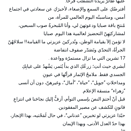
عليها طائرٌ يُريدُنا التشقلُبَ فرحاً.
أفترضُكِ على السمعِ والإصغاء، لأخبرَكِ عن سعادتي في اجتماع
أمس، ومناسبتُه اليوم العالمي للمرأة، من
مُنتجِ باقة صبايا ودعوتهنَ لي، وأنا المُبحرةُ صوب السبعين،
لمشاركتِهِنّ التحضيرَ لعالمية هذا اليوم. صبايا
لا تؤمنَ إلاَ بقيامة الوطن، وتُدركينَ عزيزتي ما القيامة!! سلاحُهُنّ
الجرأةُ، التحدّي وتَصَدّر صفوف انتفاضة
17 تشرين التي ما تزال مستمرّة وواعدة .
أبشري حيث أنتِ؛ زرعُكِ الذي بدأَ يُثمر، يَشْهدُ على غيابِكِ
الجسدي فقط. ملامحُ الإثمار قرأتُها في عيونِ
ومداخلاتِ “جويل”، “حياة”، “أمال”، وغيرهنّ، دون أن أنسى
“زهراء” منسقة الإعلام.
قبل أنْ أختمَ النصَ بإسمي التوأم، أزفُّ إليكِ نجاحَنا في انتزاعِ
قانونٍ للكشف عن مصير المفقودين.
حبّذا عزيزتي لو تخبرين “عدناني”، في حال لَمَحْتيه، بهذا الإنجاز،
بهذا حدّ العدل الأدنى، وبهذا الإيمان