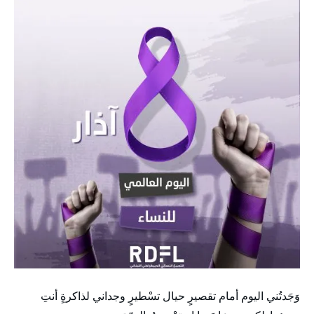
وَجَدتُني اليوم أمام تقصيرٍ حيال تسْطيرٍ وجداني لذاكرةٍ أنتِ