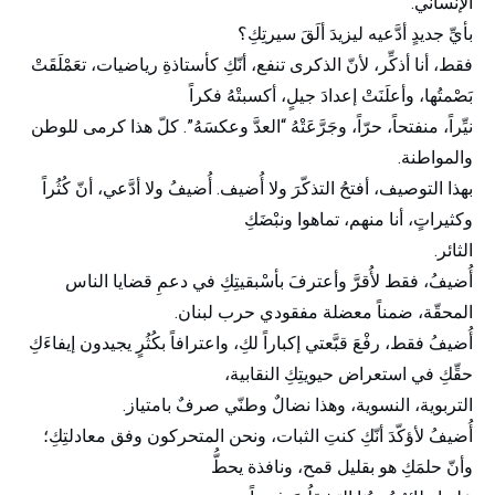
الإنساني.
بأيِّ جديدٍ أدَّعيه ليزيدَ ألَقَ سيرتِكِ؟
فقط، أنا أذكِّر، لأنّ الذكرى تنفع، أنّكِ كأستاذةِ رياضيات، تعَمْلَقَتْ
بَصْمتُها، وأعلَنَتْ إعدادَ جيلٍ، أكسبتْهُ فكراً
نيِّراً، منفتحاً، حرّاً، وجَرَّعَتْهُ “العدَّ وعكسَهُ”. كلّ هذا كرمى للوطن
والمواطنة.
بهذا التوصيف، أفتحُ التذكّرَ ولا أُضيف. أُضيفُ ولا أدَّعي، أنّ كُثُراً
وكثيراتٍ، أنا منهم، تماهوا ونبْضَكِ
الثائر.
أُضيفُ، فقط لأُقرَّ وأعترفَ بأسْبقيتِكِ في دعمِ قضايا الناس
المحقّة، ضمناً معضلة مفقودي حرب لبنان.
أُضيفُ فقط، رفْعَ قبَّعتي إكباراً لكِ، واعترافاً بكُثُرٍ يجيدون إيفاءَكِ
حقِّكِ في استعراض حيويتِكِ النقابية،
التربوية، النسوية، وهذا نضالٌ وطنّي صرفٌ بامتياز.
أُضيفُ لأؤكّدَ أنّكِ كنتِ الثبات، ونحن المتحركون وفق معادلتِكِ؛
وأنّ حلمَكِ هو بقليل قمح، ونافذة يحطُّ