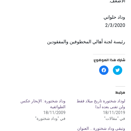
الأضعف.
وداد حلواني
2/3/2020
رئيسة لجنة أهالي المخطوفين والمفقودين
شارك هذا الموضوع:
ا
ا
ض
ن
غ
ق
ط
ر
ل
ل
ل
ل
م
م
مرتبط
ش
ش
ا
ا
ر
ر
لوداد شختورة تاريخ ميلاد فقط
وداد شختورة : الإبحار عكس
ك
ك
ولن تفنى بعده أبدا
الطوائفية
ة
ة
ع
ع
18/11/2009
18/11/2019
ل
ل
ى
ى
في "مقالات"
في "وداد شختورة"
ت
ف
و
ي
وتبقى وداد شختورة … العنوان
ي
س