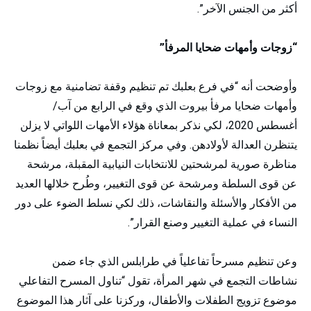
أكثر من الجنس الآخر”.
“زوجات وأمهات ضحايا المرفأ”
وأوضحت أنه “في فرع بعلبك تم تنظيم وقفة تضامنية مع زوجات
وأمهات ضحايا مرفأ بيروت الذي وقع في الرابع من آب/
أغسطس 2020، لكي نذكر بمعاناة هؤلاء الأمهات اللواتي لا يزلن
يتنظرن العدالة لأولادهن. وفي مركز التجمع في بعلبك أيضاً نظمنا
مناظرة صورية لمرشحتين للانتخابات النيابية المقبلة، مرشحة
عن قوى السلطة ومرشحة عن قوى التغيير، وطُرح خلالها العديد
من الأفكار والأسئلة والنقاشات، ذلك لكي نسلط الضوء على دور
النساء في عملية التغيير وصنع القرار”.
وعن تنظيم مسرحاً تفاعلياً في طرابلس الذي جاء ضمن
نشاطات التجمع في شهر المرأة، تقول “تناول المسرح التفاعلي
موضوع تزويج الطفلات والأطفال، وركزنا على آثار هذا الموضوع