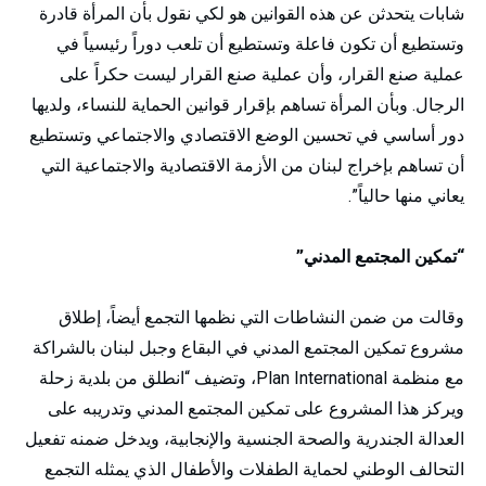
شابات يتحدثن عن هذه القوانين هو لكي نقول بأن المرأة قادرة
وتستطيع أن تكون فاعلة وتستطيع أن تلعب دوراً رئيسياً في
عملية صنع القرار، وأن عملية صنع القرار ليست حكراً على
الرجال. وبأن المرأة تساهم بإقرار قوانين الحماية للنساء، ولديها
دور أساسي في تحسين الوضع الاقتصادي والاجتماعي وتستطيع
أن تساهم بإخراج لبنان من الأزمة الاقتصادية والاجتماعية التي
يعاني منها حالياً”.
“تمكين المجتمع المدني”
وقالت من ضمن النشاطات التي نظمها التجمع أيضاً، إطلاق
مشروع تمكين المجتمع المدني في البقاع وجبل لبنان بالشراكة
مع منظمة
Plan International
، وتضيف “انطلق من بلدية زحلة
ويركز هذا المشروع على تمكين المجتمع المدني وتدريبه على
العدالة الجندرية والصحة الجنسية والإنجابية، ويدخل ضمنه تفعيل
التحالف الوطني لحماية الطفلات والأطفال الذي يمثله التجمع