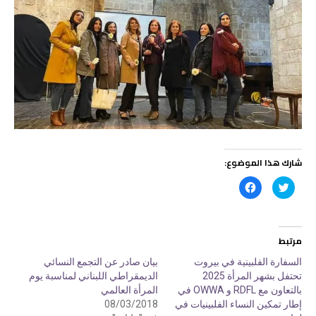
شارك هذا الموضوع:
ا
ا
ض
ن
غ
ق
ط
ر
ل
ل
ل
ل
م
م
مرتبط
ش
ش
ا
ا
ر
ر
السفارة الفلبينية في بيروت
بيان صادر عن التجمع النسائي
ك
ك
تحتفل بشهر المرأة 2025
الديمقراطي اللبناني لمناسبة يوم
ة
ة
ع
ع
بالتعاون مع RDFL و OWWA في
المرأة العالمي
ل
ل
ى
ى
إطار تمكين النساء الفلبينيات في
08/03/2018
ت
ف