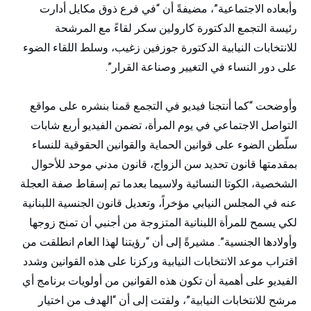
وأبعاده الاجتماعية”، مضيفةً أن “في فرع ذوق مكايل أدارت
رئيسة التجمع الدكتورة كارولين سكر لقاءً مع المرشحة
للانتخابات النيابية الدكتورة جوزفين زغيب، وسلط اللقاء الضوء
على دور النساء في التغيير وصناعة القرار”.
وأوضحت “كما أنتجنا فيديو في التجمع قمنا بنشره على مواقع
التواصل الاجتماعي في يوم المرأة، تضمن الفيديو أربع شابات
سلّطن الضوء على قوانين الحماية والقوانين الحقوقية للنساء
بمقدمتها قانون تحديد سن الزواج، قانون مدني موحد للأحوال
الشخصية، الكوتا النسائية ولاسيما بعدما تم إسقاط صفة العجلة
عنه في المجلس النيابي مؤخراً، وتعديل قانون الجنسية اللبنانية
لكي يسمح للمرأة اللبنانية المتزوجة من أجنبي أن تمنح زوجها
وأولادها الجنسية”. مشيرةً إلى أن “رؤيتنا لهذا العام انطلقت من
اقتراب موعد الانتخابات النيابية وركزنا على هذه القوانين وشدد
الفيديو على أهمية أن تكون هذه القوانين من أولويات برنامج أي
مرشح للانتخابات النيابية”، ولفتت إلى أن “الهدف من اختيار