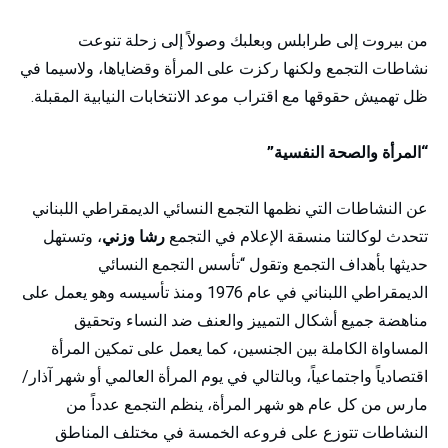
من بيروت إلى طرابلس وبعلبك وصولاً إلى زحلة تنوعت
نشاطات التجمع ولكنها ركزت على المرأة وقضاياها، ولاسيما في
ظل تهميش حقوقها مع اقتراب موعد الانتخابات النيابية المقبلة.
“المرأة والصحة النفسية”
عن النشاطات التي نظمها التجمع النسائي الديمقراطي اللبناني
تتحدث لوكالتنا منسقة الإعلام في التجمع
رشا وزني
، وتستهل
حديثها بأهداف التجمع وتقول “تأسس التجمع النسائي
الديمقراطي اللبناني في عام 1976 ومنذ تأسيسه وهو يعمل على
مناهضة جميع أشكال التمييز والعنف ضد النساء وتحقيق
المساواة الكاملة بين الجنسين، كما يعمل على تمكين المرأة
اقتصادياً واجتماعياً، وبالتالي في يوم المرأة العالمي أو شهر آذار/
مارس من كل عام هو شهر المرأة، ينظم التجمع عدداً من
النشاطات تتوزع على فروعه الخمسة في مختلف المناطق