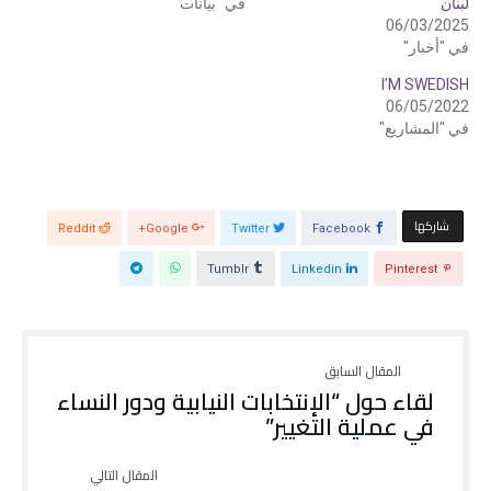
لبنان
في "بيانات"
و
ي
ي
س
06/03/2025
ت
ب
ر
و
في "أخبار"
(
ك
ف
(
I’M SWEDISH
ت
ف
ح
ت
06/05/2022
ف
ح
ي
ف
في "المشاريع"
ن
ي
ا
ن
ف
ا
ذ
ف
ة
ذ
ج
ة
د
ج
‫‫ شاركها‬
ي
د
Facebook
Twitter
Google+
Reddit
د
ي
ة
د
)
ة
Tumblr
Linkedin
Pinterest
)
لقاء حول “الإنتخابات النيابية ودور النساء
في عملية التغيير”