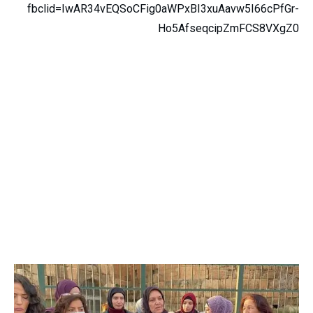
fbclid=IwAR34vEQSoCFig0aWPxBI3xuAavw5I66cPfGr-
Ho5AfseqcipZmFCS8VXgZ0