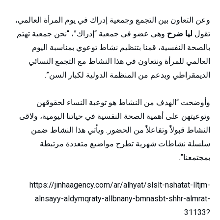
وعن التعاون بين التجمع وجمعية إدراك في يوم المرأة العالمي،
تقول
ليا ضرح
وهي عضو في جمعية “إدراك”، “نحن جمعية تهتم
بالصحة النفسية، قمنا بتنظيم نشاط توعوي بمناسبة اليوم
العالمي للمرأة ونتعاون في هذا النشاط مع التجمع النسائي
الديمقراطي وبدعم من المنظمة الدولية لكبار السن”.
وأوضحت “الهدف من النشاط هو توعية النساء لحقوقهن
وتوعيتهن على أهمية الصحة النفسية في حياتنا اليومية، ولاقى
النشاط قبولاً وتفاعلاً من الحضور. ويأتي هذا النشاط ضمن
سلسلة نشاطات شهرية تطرح مواضيع متعددة مرتبطة
بمجتمعنا”.
https://jinhaagency.com/ar/alhyat/slslt-nshatat-lltjm-
alnsayy-aldymqraty-allbnany-bmnasbt-shhr-almrat-
31133?