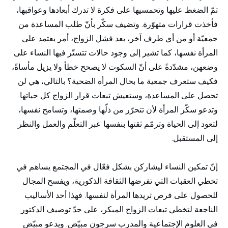
تمّ الضغط عليها وتحمسيها على فكرة لا تدرك أبعادها وعواقبها،
فأخذت قرارات متهوّرة. وتضيف سكّر بأنّ طلب المساعدة من
جمعيّة أو من أي طرف آخر، بعد فشل الزواج، أمر يعتمد على
المرأة نفسها، كما تشير إلى وجود حالات تتستّر فيها النساء على
وضعهن، مشدّدةً على أنّ السكوت لا يصحح خطأ ولا يزيل مأساةً،
فكيف ستعرف جمعية ما بحال المرأة الضحية؟ بالتالي، هي لن
تحصل على المساعدة، وستعيش تبعات قرار الزواج كل حياتها.
وتدعو سكّر المرأة لأن تتحرّر من ذلّها وصمتها، وتسامح نفسها،
لتعود إلى الحياة وترمّم ثقتها بنفسها عبر التعلّم والعمل والنظر
إلى المستقبل.
إنّ تمكين النساء ليشاركن بشكل فعّال في المجتمع يساهم في
تخطي العقبات التي تفرضها الثقافة الذكورية، ويفسح المجال
للحصول على فرص تريدها المرأة لنفسها. فهذا أحد الأساليب
الناجعة لتخطي تبعات الزواج المبكر، على حدّ توصيف الدكتور
في العلوم الإجتماعية والمدرب سرجون مبيّض. ويدعو مبيّض