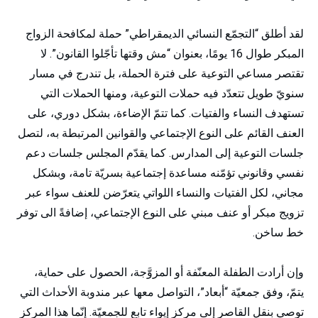
لقد أطلق “التجمّع النسائي الديمقراطي” حملة لمكافحة الزواج
المبكر طوال 16 يومًا، بعنوان “مش وقتها تأجّلوا القانون”. لا
تقتصر مساعي التوعية على فترة الحملة، بل تندرج في مسار
سنويّ طويل تتعدّد فيه حملات التوعية، ومنها الحملات التي
تستهدف النساء والفتيات. كما تتمّ الإضاءة، بشكل دوري، على
العنف القائم على النوع الإجتماعي والقوانين المرتبطة به، لتصل
جلسات التوعية إلى المدارس. كما يقدّم المجلس جلسات دعم
نفسي وقانوني تؤمّنه مساعدة إجتماعية بسريّة تامة، وبشكل
مجاني، لكل الفتيات والنساء اللواتي يتعرّضن للعنف سواء عبر
تزويج مبكر أو عنف مبني على النوع الإجتماعي، إضافةً الى توفر
خط ساخن.
وإن أرادت الطفلة المعنّفة أو المزوَّجة، الحصول على حماية،
يتمّ، وفق جمعيّة “أبعاد”، التواصل معها عبر مندوبة الأحداث التي
توصي بنقل القاصر إلى مركز إيواء تابع للجمعيّة. إنّما هذا المركز