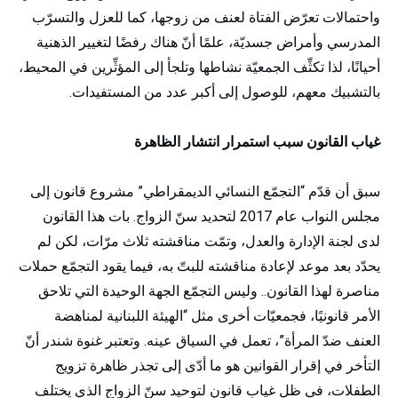
واحتمالات تعرّض الفتاة لعنف من زوجها، كما للعزل والتسرّب
المدرسي وأمراض جسديّة، علمًا أنّ هناك رفضًا لتغيير الذهنية
أحيانًا، لذا تكثِّف الجمعيّة نشاطها وتلجأ إلى المؤثِّرين في المحيط،
بالتشبيك معهم، للوصول إلى أكبر عدد من المستفيدات.
غياب القانون سبب استمرار انتشار الظاهرة
سبق أن قدّم “التجمّع النسائي الديمقراطي” مشروع قانون إلى
مجلس النواب عام 2017 لتحديد سنّ الزواج. بات هذا القانون
لدى لجنة الإدارة والعدل، وتمّت مناقشته ثلاث مرّات، لكن لم
يحدّد بعد موعد لإعادة مناقشته للبتّ به، فيما يقود التجمّع حملات
مناصرة لهذا القانون.. وليس التجمّع الجهة الوحيدة التي تلاحق
الأمر قانونيًا، فجمعيّات أخرى مثل “الهيئة اللبنانية لمناهضة
العنف ضدّ المرأة”، تعمل في السياق عينه. وتعتبر غنوة شندر أنّ
التأخر في إقرار القوانين هو ما أدّى إلى تجذر ظاهرة تزويج
الطفلات، في ظل غياب قانون لتوحيد سنّ الزواج الذي يختلف