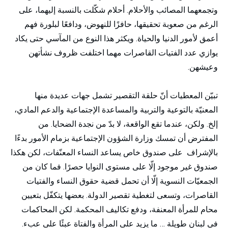
وتجمعهما المصائب والأحلام. أحلام شكّلت بالنسبة إليهما، على
الرغم من صعوبة تحقيقها، حافزًا للنهوض، ودافعًا لبلورة فهم
أعمق لأمور الدنيا والحياة. ويكثر هذا النوع من المآسي حتى يكاد
يوازي عدد الفتيات القاصرات مهما اختلفت ظروف نشأتهن
وعيشهن.
تبيّن المعطيات أنّ حلقة التقصير تشمل جهات عديدة منها
المعنيّة بالتوعية والتربية والمساعدة الإجتماعية والدعم المادي،
إلخ. ولكن، عندما تقع الواقعة، لا بدّ من نجدة الضحايا. من
المفترض أن تمسك وزارة الشؤون الإجتماعية بزمام الأمور بدءًا
بالإشراف على صندوق خاص يساعد النساء المعنّفات، لكن هكذا
صندوق غير موجود إلّا على مستوى النوايا حصرًا. فما كان من
الجمعيّات النسوية إلّا أن تحمل قضية حقوق النساء والفتيات
القاصرات، وتسعى لتغطية تقصير الدولة. بعضها يتكفّل بتعيين
محام للمرأة المعنفة، ودفع تكاليف المحكمة. لكن المحاكمات
في لبنان طويلة … ما يزيد على المرأة والفتاة عبئًا على عبء.