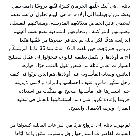
نائلة … هي أيضًا علّمها الحرمان كثيرًا، لقّنها دروسًا دامغة تنقل
بعضًا من توجيهاتها إلى أولادها. ها هي اليوم تحاول أن تساعدهم
لتخطي عائق انخفاض معدّلاتهم المدرسية، ومشاكلهم النفسيّة،
وهمومهم المتراكمة ، ومخاوفهم المتمادية. تضع نصب أعينهم
الدراسة هدفًا. لكن نائلة لم تجد في صغرها من يلقّنها هكذا
دروس، فتزوّجت حين بلغت الـ 16 عامًا منذ 35 عامًا! لم يتمكّن
أيّ ما أولادها أن يكمل تعليمه الثانوي، فتحوّلوا إلى عمّال لتصليح
السيارات. تعاني نائلة من شعور ثقيل بالذنب جرّاء خيارها
البائس، وتبعاته المأساوية على أولادها، هم الذين تربّوا في كنف
رجل سكّير، قاسٍ، عنيف. إحساسها بالمرارة والأسى لا يزيله
حتى انتصارها على مأساتها. صحيح أنها تمكّنت من استعادة
حريتها وإعادة تكوين شيء من استقلاليتها بالعمل في تنظيف
المنازل وتربية الأطفال والطبخ…
لم تهرب نائلة إلى الزواج هربًا من النزاعات العائلية كسواها من
الفتيات القاصرات. استدرجها رجل بأسلوب منمّق واعدًا إيّاها