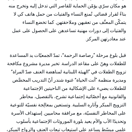
هو مكان سرّي يؤمّن الحماية للقاصر التي تدخل إليه وتخرج منه
بناءً لقرار قضائي. تُمنع النساء والفتيات من حمل هاتف كي لا
يتمكّن المعنِّف من تعقبهن وملاحقتهن. كما تخضع النساء
والفتيات إلى دورات مهنية تساعدهن على الحصول على عمل
عند مغادرتهن المركز.
قبل بلوغ مرحلة “رصاصة الرحمة”، تمدّ الجمعيّات يد المساعدة
للطفلات وهنّ على مقاعد الدراسة. تخبر مديرة مشروع مكافحة
تزويج الطفلات في “الهيئة اللبنانية لمناهضة العنف ضدّ المراة”
ومديرة منظمة “أنت الحياة” غنوة شندر أنّ التدريب المخصَّص
للطفلات يضيء على الإشكالية من الناحيتين الإجتماعية
والقانونية مع أخصّائية إجتماعية تشرح، بالتفصيل، مخاطر
التزويج المبكر وآثاره السلبية. وتستعين بمعالِجة نفسيّة للتوعية
على المخاطر النفسيّة، مع مرافقة محاميين. إستهداف الأسرة
وتحديدًا الأب والأم يعيد بلورة الموروثات الإجتماعية بأسلوب
علمي مبسّط يساعد على استيعاب تبعات العنف والزواج المبكر،