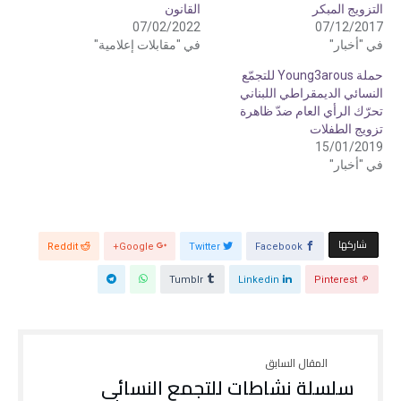
ع
ع
التزويج المبكر
القانون
ل
ل
ى
ى
07/02/2022
07/12/2017
ت
ف
في "أخبار"
في "مقابلات إعلامية"
و
ي
ي
س
ت
ب
حملة Young3arous للتجمّع
ر
و
(
ك
النسائي الديمقراطي اللبناني
ف
(
تحرّك الرأي العام ضدّ ظاهرة
ت
ف
ح
ت
تزويج الطفلات
ف
ح
ي
ف
15/01/2019
ن
ي
في "أخبار"
ا
ن
ف
ا
ذ
ف
ة
ذ
ج
ة
د
ج
ي
د
د
ي
‫‫ شاركها‬
Reddit
Google+
Twitter
Facebook
ة
د
)
ة
)
Tumblr
Linkedin
Pinterest
سلسلة نشاطات للتجمع النسائي