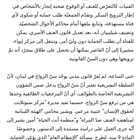
الفتيات كالتعرّض للعنف أو الوقوع ضحية إتجار بالأشخاص في
إطار التزويج المبكر. وتقدّم الجمعيّة طلب حماية أو شكوى لأي
فتاة مستهدَفة، وتتابع ملفها أمام محاكم الأحوال الشخصيّة.
وتضيف شيليبيان أنه، بعد تعديل قانون العنف الأسري، يمكن
للفتاة أن تطلب الحماية دون وليّ أمر، وتنتقل إلى مركز إيواء،
مشيرةً إلى أنّ القاصر يمكنها أن تحصل على طلاق بمجرّد أنه تمّ
تزويجها وهي دون السنّ القانونية.
حتى الساعة، لم يُقرّ قانون مدني يوحّد سنّ الزواج في لبنان، لأنّ
السلطة التشريعية تعتبر أنّ سنّ الزواج يدخل ضمن الشؤون
التشريعية الخاصة بالطوائف، أي أنّ المرجعيات الطائفية وحدها
هي من ترفع سنّ الزواج، حسبما تفيد مديرة “مركز سبوتلايت
لحقوق الإنسان” عتيبة مرعبي. ويشير محامي “الهيئة اللبنانية
لمناهضة العنف ضدّ المراة” و”منظمة أنت الحياة” أمين بشير إلى
أنّه جرى العمل على دراسة مستندة إلى الدستور، وخصوصًا
المادة 9 منه، لطرح مسألة “الإنتظام العام” الذي يؤمّن الحماية