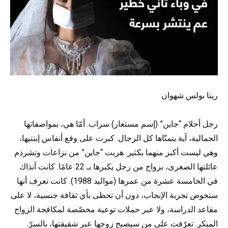
ريتا بولس شهوان
رجل أحلام “جاين” (إسم مستعار) سراب. أمّا هي، بمواصفاتها
الجمالية، آية يتمنّاها كل الرجال. كبرت على وقع أنفاس إبنتيها،
وهي ليست أكبر منهما بكثير. هربت “جاين” من نزاعات وتشرذم
عائلتها الصغرى، بزواج من رجل يكبرها بـ 22 عامًا. كانت آنذاك
في الخامسة عشرة من عمرها (مواليد 1988). كانت تعرف أنها
ستخوض تجربة الإنجاب، دون أن تحظى بأي ثقافة جنسية، لا على
مقاعد الدراسة، ولا عبر حملات توعية مخصّصة لمكافحة الزواج
المبكر. تعرّفت على من سيصبح زوجها عبر شقيقتها، بالسرّ.