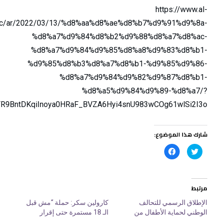
https://www.al-
abic/ar/2022/03/13/%d8%aa%d8%ae%d8%b7%d9%91%d9%8a-
%d8%a7%d9%84%d8%b2%d9%88%d8%a7%d8%ac-
%d8%a7%d9%84%d9%85%d8%a8%d9%83%d8%b1-
%d9%85%d8%b3%d8%a7%d8%b1-%d9%85%d9%86-
%d8%a7%d9%84%d9%82%d9%87%d8%b1-
%d8%a5%d9%84%d9%89-%d8%a7/?
FR9BntDKqiInoya0HRaF_BVZA6Hyi4snU983wCOg61wlSi2I3o
شارك هذا الموضوع:
ا
ا
ض
ن
غ
ق
ط
ر
ل
ل
ل
ل
م
م
مرتبط
ش
ش
ا
ا
ر
ر
الإطلاق الرسمي للتحالف
كارولين سكر: حملة “مش قبل
ك
ك
الوطني لحماية الأطفال من
الـ 18 مستمرة حتى إقرار
ة
ة