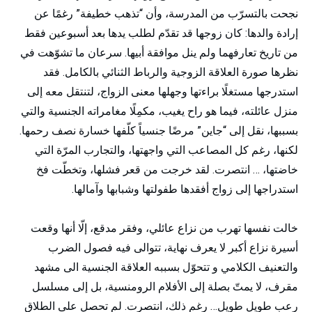
نجحت بالتسرّب من المدرسة، وأن “تذهب خطيفة” رغمًا عن
إرادة والدها: كان زوجها قد تقدّم لطلب يدها بعد أسبوعين فقط
من تاريخ تعارفهما ولم ينل موافقة أبيها. سرعان ما تشوّهت في
نظرها صورة العلاقة الزوجية والرباط الثنائي بالكامل. فقد
استدرجها مستغلًا براءتها وجهلها معنى الزواج، لتنتقل معه إلى
منزل عائلته، فيما هو راح يغيب، مكمِلًا مغامراته الجنسية والتي
بسببها، نقل إلى “جاين” مرضًا جنسياً كلّفها خسارة نصف رحمها.
لكنها، رغم كل المصاعب التي واجهتها، والتجارب المرّة التي
خاضتها، … انتصرت. لقد خرجت من قعر فشلها، وتخطّت فخ
استدراجها إلى زواج أفقدها طفولتها وشبابها وآمالها.
خالت نفسها تهرب من نزاع عائلي، وفقر مدقع، إلّا أنها وقعت
أسيرة نزاع أكبر لا يعرف نهاية، تتوالى فيه فصول الضرب
والتعنيف الكلامي و تتحوّل بسببه العلاقة الجنسية الى مشهد
مقرف، لا يمتّ بصلة إلى الأفلام الرومنسية، بل إلى مسلسل
رعب طويل طويل… رغم ذلك، انتصرت. لم تحصل على الطلاق