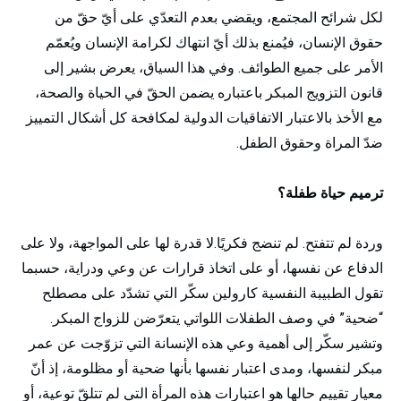
لكل شرائح المجتمع، ويقضي بعدم التعدّي على أيّ حقّ من
حقوق الإنسان، فيُمنع بذلك أيّ انتهاك لكرامة الإنسان ويُعمّم
الأمر على جميع الطوائف. وفي هذا السياق، يعرض بشير إلى
قانون التزويج المبكر باعتباره يضمن الحقّ في الحياة والصحة،
مع الأخذ بالاعتبار الاتفاقيات الدولية لمكافحة كل أشكال التمييز
ضدّ المراة وحقوق الطفل.
ترميم حياة طفلة؟
وردة لم تتفتح. لم تنضج فكريًا.لا قدرة لها على المواجهة، ولا على
الدفاع عن نفسها، أو على اتخاذ قرارات عن وعي ودراية، حسبما
تقول الطبيبة النفسية كارولين سكّر التي تشدّد على مصطلح
“ضحية” في وصف الطفلات اللواتي يتعرّضن للزواج المبكر.
وتشير سكّر إلى أهمية وعي هذه الإنسانة التي تزوّجت عن عمر
مبكر لنفسها، ومدى اعتبار نفسها بأنها ضحية أو مظلومة، إذ أنّ
معيار تقييم حالها هو اعتبارات هذه المرأة التي لم تتلقّ توعية، أو