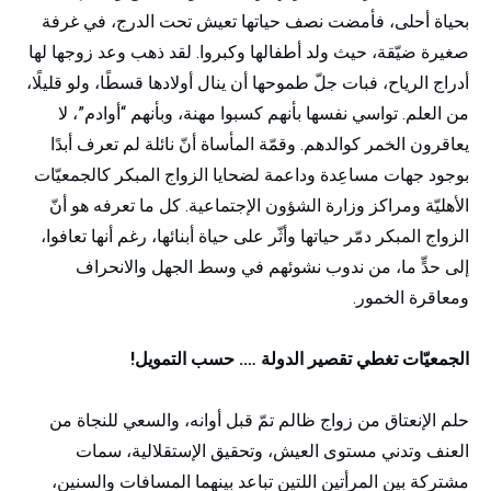
بحياة أحلى، فأمضت نصف حياتها تعيش تحت الدرج، في غرفة
صغيرة ضيّقة، حيث ولد أطفالها وكبروا. لقد ذهب وعد زوجها لها
أدراج الرياح، فبات جلّ طموحها أن ينال أولادها قسطًا، ولو قليلًا،
من العلم. تواسي نفسها بأنهم كسبوا مهنة، وبأنهم “أوادم”، لا
يعاقرون الخمر كوالدهم. وقمّة المأساة أنّ نائلة لم تعرف أبدًا
بوجود جهات مساعِدة وداعمة لضحايا الزواج المبكر كالجمعيّات
الأهليّة ومراكز وزارة الشؤون الإجتماعية. كل ما تعرفه هو أنّ
الزواج المبكر دمّر حياتها وأثّر على حياة أبنائها، رغم أنها تعافوا،
إلى حدٍّ ما، من ندوب نشوئهم في وسط الجهل والانحراف
ومعاقرة الخمور.
الجمعيّات تغطي تقصير الدولة …. حسب التمويل!
حلم الإنعتاق من زواج ظالم تمّ قبل أوانه، والسعي للنجاة من
العنف وتدني مستوى العيش، وتحقيق الإستقلالية، سمات
مشتركة بين المرأتين اللتين تباعد بينهما المسافات والسنين،