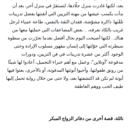
بعد، لكنها غادرت منزل جلّادها، لتستقرّ في منزل آخر، بعد أن
بدأت بكسب عيشها من مهنة التزيين التي أتقنتها بفضل تدريبات
تلقّتها. ذاكرة مشوّشة، فقدان الثقة بالنفس، طاعة عمياء لرجل
غريب بالكاد تعرفه، … بعض المضاعفات التي حملتها معها من
هناك… لكنها أصبحت اليوم بحال أفضل بعدما تحرّرت من سطوة
سيطرته التي حوّلتها إلى إنسان مقهور مسلوب الإرادة وحتى
الوجود. أكثر من عشرة تدريبات في فن التزيين، ودورات
مدفوعة “أونلاين”، وعمل مع أهم خبراء التجميل، أعادوا لها شيئًا
من رونق طفولتها، وأحيوا أنوثتها المدفونة، أو بالأحرى، بعثوا فيها
أنوثة لم تكن قد اكتشفتها بعد، ولا حتى من خلال رواية تحمل إليها
طيف الحب ووهم العاطفة.
نائلة، قصة أخرى من دفاتر الزواج المبكر