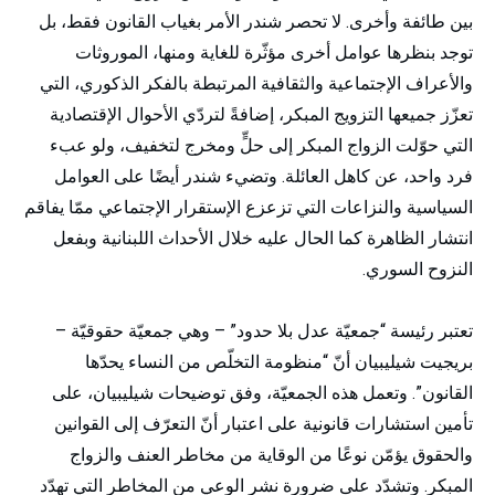
بين طائفة وأخرى. لا تحصر شندر الأمر بغياب القانون فقط، بل
توجد بنظرها عوامل أخرى مؤثّرة للغاية ومنها، الموروثات
والأعراف الإجتماعية والثقافية المرتبطة بالفكر الذكوري، التي
تعزّز جميعها التزويج المبكر، إضافةً لتردّي الأحوال الإقتصادية
التي حوّلت الزواج المبكر إلى حلٍّ ومخرج لتخفيف، ولو عبء
فرد واحد، عن كاهل العائلة. وتضيء شندر أيضًا على العوامل
السياسية والنزاعات التي تزعزع الإستقرار الإجتماعي ممّا يفاقم
انتشار الظاهرة كما الحال عليه خلال الأحداث اللبنانية وبفعل
النزوح السوري.
تعتبر رئيسة “جمعيّة عدل بلا حدود” – وهي جمعيّة حقوقيّة –
بريجيت شيليبيان أنّ “منظومة التخلّص من النساء يحدّها
القانون”. وتعمل هذه الجمعيّة، وفق توضيحات شيليبيان، على
تأمين استشارات قانونية على اعتبار أنّ التعرّف إلى القوانين
والحقوق يؤمّن نوعًا من الوقاية من مخاطر العنف والزواج
المبكر. وتشدّد على ضرورة نشر الوعي من المخاطر التي تهدّد