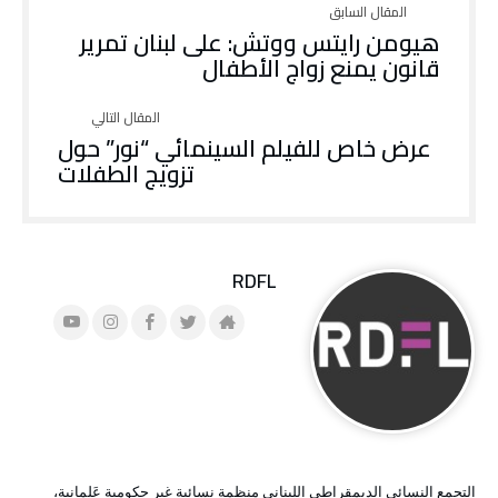
هيومن رايتس ووتش: على لبنان تمرير
قانون يمنع زواج الأطفال
عرض خاص للفيلم السينمائي “نور” حول
تزويج الطفلات
RDFL
التجمع النسائي الديمقراطي اللبناني منظمة نسائية غير حكومية عَلمانية،