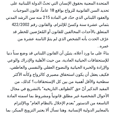
المتحدة المعنية بحقوق الإنسان التي تحثّ الدولة اللبنانية على
تحديد السن القانونية للزواج بواقع 18 عاماً، قانون الموجبات
والعقود اللبناني الذي حدّد في المادة 215 منه سن الرشد المدني
بثماني عشرة سنة وكسنّ للإلتزام، والقانون رقم 422/2002
المتعلق بالأحداث المخالفين للقانون أو المٌعرّضين للخطر قد
عرّف الحدث بأنه الشخص الذي لم يتمّ الثامنة عشرة من
عمره…
بناءً على ما ورد أعلاه، يتبيّن أن القانون اللبناني قد وضع سناً دنيا
للإستحقاقات الحياتية العادية، من حيث الأهلية والإدراك والوعي
والإرادة والخبرة الحياتية والنضوج العقلي والنفسي والعاطفي،
فكيف يعقل أن يكون استحقاق مصيري كالزواج وكأنه الأكثر
سطحية والأقل أهمية من بين كل الإستحقاقات؟ كذلك، من
المفيد التذكير أنّ حق “الطوائف التاريخية” بالتشريع في مجال
الأحوال الشخصية غير مطلق قانونياً ومشروط بما اسمته المادة
التاسعة من الدستور “بعدم الإخلال بالنظام العام” وبالإلتزام
بالمعايير الدولية الإنسانية. وهنا نسأل ألا يعتبر التزويج المبكر، بما