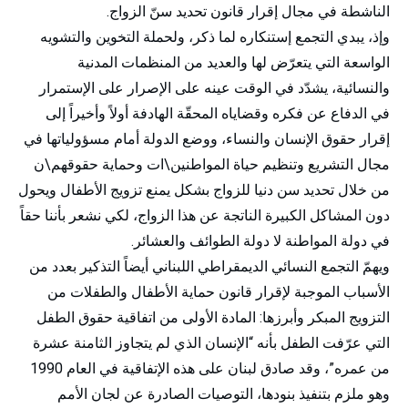
الناشطة في مجال إقرار قانون تحديد سنّ الزواج.
وإذ، يبدي التجمع إستنكاره لما ذكر، ولحملة التخوين والتشويه
الواسعة التي يتعرّض لها والعديد من المنظمات المدنية
والنسائية، يشدّد في الوقت عينه على الإصرار على الإستمرار
في الدفاع عن فكره وقضاياه المحقّة الهادفة أولاً وأخيراً إلى
إقرار حقوق الإنسان والنساء، ووضع الدولة أمام مسؤولياتها في
مجال التشريع وتنظيم حياة المواطنين\ات وحماية حقوقهم\ن
من خلال تحديد سن دنيا للزواج بشكل يمنع تزويج الأطفال ويحول
دون المشاكل الكبيرة الناتجة عن هذا الزواج، لكي نشعر بأننا حقاً
في دولة المواطنة لا دولة الطوائف والعشائر.
ويهمّ التجمع النسائي الديمقراطي اللبناني أيضاً التذكير بعدد من
الأسباب الموجبة لإقرار قانون حماية الأطفال والطفلات من
التزويج المبكر وأبرزها: المادة الأولى من اتفاقية حقوق الطفل
التي عرّفت الطفل بأنه “الإنسان الذي لم يتجاوز الثامنة عشرة
من عمره”، وقد صادق لبنان على هذه الإتفاقية في العام 1990
وهو ملزم بتنفيذ بنودها، التوصيات الصادرة عن لجان الأمم