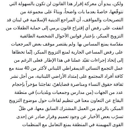
ولكن، يبدو أن معركة إقرار هذا القانون لن تكون بالسهولة التي
نتوقّعها، خاصةً بعدما بات واضحاً، وبناءً على مجموعة من
التصريحات والمواقف، أن المراجع الدينية الإسلامية في لبنان قد
اتفقت على رفض أي إقتراح قانون يرمي إلى حماية الطفلات من
التزويج المبكر، بإعتبار قوانين الأحوال الشخصية الطائفية
مقدّسة يمنع المساس بها. ولم يقتصر موقف بعض المرجعيات
على رفض المساعي الجارية لمنع التزويج المبكر، إنّما تخطاها
إلى إتخاذ إجراءات تقيّد عملنا في هذا الإطار. فعلى الرغم من
عمل التجمع النسائي الديمقراطي اللبناني لأكثر من 40 سنة مع
كافة أفراد المجتمع على إمتداد الأراضي اللبنانية، من أجل نشر
ثقافة حقوق النساء ومناصرة قضاياهنّ، تفاجئنا مؤخراً بإحجام
عدد من الجهات (من مدارس وجمعيات وبلديات) في منطقة
البقاع عن التعاون معنا في تنظيم لقاءات حول موضوع التزويج
المبكر، بالرغم من العمل المشترك السابق معها، في ظلّ
تسرّب بعض الأخبار عن وجود تعميم وقرار صادر عن إحدى
القوى المهيمنة في المنطقة بمنع التعامل مع المنظمات