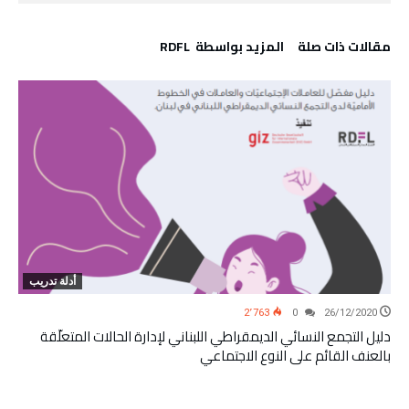
‫مقالات ذات صلة‬
‫‫المزيد بواسطة‬ ‬ RDFL
أدلة تدريب
2٬763
0
26/12/2020
دليل التجمع النسائي الديمقراطي اللبناني لإدارة الحالات المتعلّقة
بالعنف القائم على النوع الاجتماعي