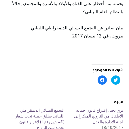
يحمله من أخطار على الفتاة والأولاد والأسرة والمجتمع، إخلالاً
بالنظام العام اللبناني؟
بيان صادر عن التجمع النسائي الديمقراطي اللبناني
بيروت، في 12 نيسان 2017
شارك هذا الموضوع:
ا
ا
ض
ن
غ
ق
ط
ر
ل
ل
ل
ل
م
م
مرتبط
ش
ش
ا
ا
ر
ر
بري يحيل إقتراح قانون حماية
التجمع النسائي الديمقراطي
ك
ك
الأطفال من التزويج المبكر إلى
اللبناني يطلق حملة تحت شعار
ة
ة
ع
ع
لجنة الإدارة والعدل
(#مش_وقتها ) لإقرار قانون
ل
ل
ى
ى
18/10/2017
تحديد سن الزواج