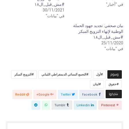
ت
ف
في "أخبار"
#مش_قبل_ال١٨
و
ي
ي
س
30/11/2021
ت
ب
ر
و
في "بيانات"
(
ك
ف
(
بيان صحفي: تجديد جهود الحملة
ت
ف
ح
ت
الوطنية لإنهاء التزويج المبكر
ف
ح
ي
ف
#مش_قبل_ال١٨
ن
ي
25/11/2020
ا
ن
ف
ا
في "بيانات"
ذ
ف
ة
ذ
ج
ة
د
ج
ي
د
د
ي
ة
د
‫‫‫‫وسوم‬
)
ة
أول
التجمع النسائي الديمقراطي اللبناني
التزويج المبكر
)
حقوق
لبنان
‫‫ شاركها‬
Reddit
Google+
Twitter
Facebook
Tumblr
Linkedin
Pinterest