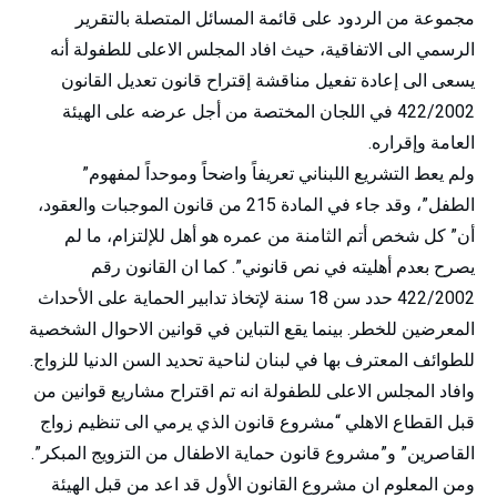
مجموعة من الردود على قائمة المسائل المتصلة بالتقرير
الرسمي الى الاتفاقية، حيث افاد المجلس الاعلى للطفولة أنه
يسعى الى إعادة تفعيل مناقشة إقتراح قانون تعديل القانون
422/2002 في اللجان المختصة من أجل عرضه على الهيئة
العامة وإقراره.
ولم يعط التشريع اللبناني تعريفاً واضحاً وموحداً لمفهوم”
الطفل”، وقد جاء في المادة 215 من قانون الموجبات والعقود،
أن” كل شخص أتم الثامنة من عمره هو أهل للإلتزام، ما لم
يصرح بعدم أهليته في نص قانوني”. كما ان القانون رقم
422/2002 حدد سن 18 سنة لإتخاذ تدابير الحماية على الأحداث
المعرضين للخطر. بينما يقع التباين في قوانين الاحوال الشخصية
للطوائف المعترف بها في لبنان لناحية تحديد السن الدنيا للزواج.
وافاد المجلس الاعلى للطفولة انه تم اقتراح مشاريع قوانين من
قبل القطاع الاهلي “مشروع قانون الذي يرمي الى تنظيم زواج
القاصرين” و”مشروع قانون حماية الاطفال من التزويج المبكر”.
ومن المعلوم ان مشروع القانون الأول قد اعد من قبل الهيئة