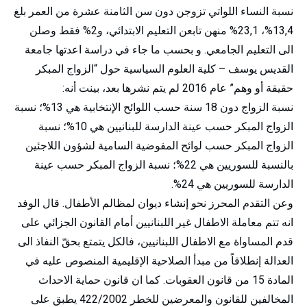
نسبة النساء اللواتي تزوجن دون سن الثامنة عشرة من العمر بلغ
13,4%، 23,1% منهن تابعن التعليم الابتدائي، و2% فقط وصلن
الى التعليم الجامعي. و بحسب ما جاء في دراسة اعدتها جامعة
القديس يوسف – كلية العلوم السياسية حول “الزواج المبكر
حقيقة أو وهم” عام 2016 لم يتم نشرها بعد، بينت أنه:
نسبة الزواج دون 18 سنة حسب اللوائح الإنتخابية هي 13%؛ نسبة
الزواج المبكر حسب عينة الدارسة للبنانيين هي 10%؛ نسبة
الزواج المبكر حسب لوائح المفوضية السامية لشؤون اللاجئين
بالنسبة للسوريين هي 22%؛ نسبة الزواج المبكر حسب عينة
الدارسة للسوريين هي 24%.
وعن التقدم المحرز نحو إنشاء ديوان لمظالم الأطفال. قال الوفد
انه تتم معاملة الاطفال غير اللبنانيين أمام القانون الجزائي على
قدم المساواة مع الاطفال اللبنانيين، فالكل يتمتع بحقّ النفاذ الى
العدالة إنطلاقاً من مبدأ الصلاحية الإقليمية المنصوص عليه في
المادة 15 من قانون العقوبات. كما ان قانون حماية الاحداث
المخالفين للقانون والمعرضين للخطر 422/2002 يطبق على