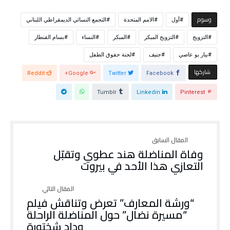
ي
د
د
ي
ة
د
‫‫‫‫وسوم‬
)
ة
أول
الامم المتحدة
التجمع النسائي الديمقراطي اللبناني
)
التزويج
التزويج المبكر
المبكر
النساء
بسام القنطار
بيار بو عاصي
جنيف
لجنة حقوق الطفل
‫‫ شاركها‬
Reddit
Google+
Twitter
Facebook
Tumblr
Linkedin
Pinterest
وفاة المناضلة هند عطوي وتقبّل
التعازي هذا الأحد في بيروت
“ورشة المعارف” تعرض وتناقش فيلم
“مسيرة نضال” حول المناضلة الراحلة
وداد شختورة