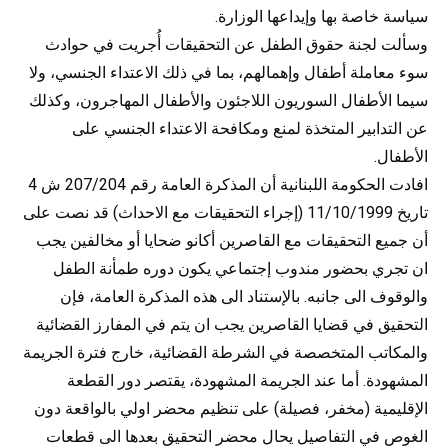
سياسة خاصة بها وإيداعها الوزارة.
وسألت لجنة حقوق الطفل عن التحقيقات أُجريت في حوادث
سوء معاملة أطفال وإهمالهم، بما في ذلك الاعتداء الجنسي، ولا
سيما الأطفال السوريون اللاجئون والأطفال المهاجرون، وكذلك
عن التدابير المتخذة لمنع ومكافحة الاعتداء الجنسي على
الأطفال.
افادت الحكومة اللبنانية أن المذكرة العامة رقم 207/204 ش 4
تاريخ 11/10/1999 (إجراء التحقيقات مع الاحداث) قد نصت على
أن جميع التحقيقات مع القاصرين أكانو ضحايا أو مخالفين يجب
ان تجري بحضور مندوب إجتماعي يكون دوره طمأنة الطفل
والوقوف الى جانبه. بالإستناد الى هذه المذكرة العامة، فإن
التحقيق في قضايا القاصرين يجب ان يتم في المفارز القضائية
والمكاتب المتخصصة في الشرطة القضائية، خارج فترة الجريمة
المشهودة. أما عند الجريمة المشهودة، يقتصر دور القطعة
الإقليمية (مخفر، فصيلة) على تنظيم محضر اولي بالواقعة دون
الغوص في التفاصيل يحال محضر التحقيق بعدها الى قطعات