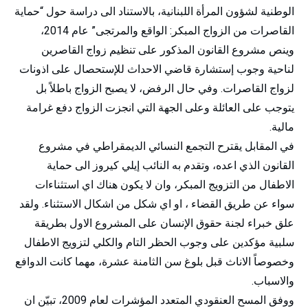
الوطنية لشؤون المرأة اللبنانية، بالاستناد الى دراسة حول “حماية
القاصرات من الزواج المبكر: الواقع والمرتجى” عام 2014،
وينص مشروع القانون المذكور على تنظيم زواج القاصرين
لناحية وجوب إستشارة قاضي الاحداث للإستحصال على اذونات
لزواج القاصرات. وفي حال الرفض، لا يصبح الزواج باطلاً بل
يتوجب على العائلة وعلى الجهة التي انجزت الزواج دفع غرامة
مالية.
في المقابل يقترح التجمع النسائي الديمقراطي في مشروع
القانون الذي اعده، وتقدم به النائب إيلي كيروز الى حماية
الاطفال من التزويج المبكر، وان لا يكون هناك اي استثناءات
سواء عن طريق القضاء ، او اي شكل من اشكال الاستثناء. ولقد
علق خبراء لجنة حقوق الإنسان على المشروع الاول بطريقة
سلبية مؤكدين على وجوب الحظر التام والكلي لتزويج الاطفال
وخصوصاً الاناث قبل بلوغ سن الثامنة عشرة، مهما كانت الدوافع
والاسباب.
ووفق المسح العنقودي المتعدد المؤشرات لعام 2009، تبيّن ان