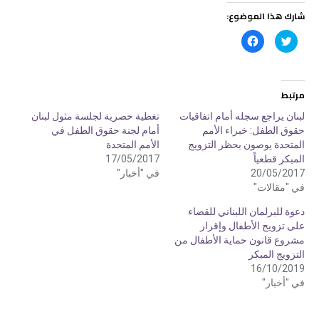
شارك هذا الموضوع:
ا
ا
ض
ن
غ
ق
ط
ر
ل
ل
ل
ل
م
م
مرتبط
ش
ش
ا
ا
ر
ر
لبنان يراجع سجله أمام اتفاقيات
تغطية حصرية لجلسة مثول لبنان
ك
ك
حقوق الطفل: خبراء الأمم
أمام لجنة حقوق الطفل في
ة
ة
ع
ع
المتحدة يوصون بحظر التزويج
الأمم المتحدة
ل
ل
ى
ى
المبكر قطعياً
17/05/2017
ت
ف
20/05/2017
في "أخبار"
و
ي
ي
س
في "مقالات"
ت
ب
ر
و
(
ك
دعوة للبرلمان اللبناني للقضاء
ف
(
على تزويج الأطفال وإقرار
ت
ف
ح
ت
مشروع قانون حماية الأطفال من
ف
ح
ي
ف
التزويج المبكر
ن
ي
16/10/2019
ا
ن
ف
ا
في "أخبار"
ذ
ف
ة
ذ
ج
ة
د
ج