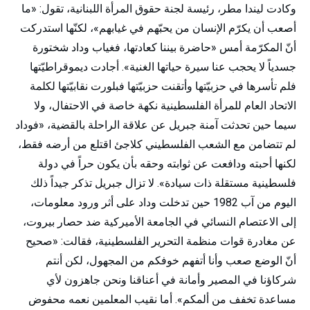
: «
وكادت ليندا مطر، رئيسة لجنة حقوق المرأة اللبنانية، تقول
ما
»
أصعب أن يكرّم الإنسان من يحبّهم في غيابهم
، لكنّها استدركت
«
أنّ المكرّمة أمس
حاضرة بيننا كعادتها، فغياب وداد شختورة
».
جسدياً لا يحجب عنا سيرة حياتها الغنية
أجادت ديموقراطيّتها
فلم تأسرها في حزبيّتها وأتقنت حزبيّتها فبلورت نقابيّتها لكلمة
الاتحاد العام للمرأة الفلسطينية نكهة خاصة في الاحتفال، ولا
«
سيما حين تحدثت آمنة جبريل عن علاقة الراحلة بالقضية،
فوداد
لم تتضامن مع الشعب الفلسطيني كلاجئ اقتلع من أرضه فقط،
لكنها أحبته ودافعت عن ثوابته وحقه بأن يكون حراً في دولة
».
فلسطينية مستقلة ذات سيادة
لا تزال جبريل تذكر جيداً ذلك
1982
اليوم من آب
حين تدخلت وداد على أثر ورود معلومات،
إلى الاعتصام النسائي في الجامعة الأميركية ضد حصار بيروت،
: «
عن مغادرة قوات منظمة التحرير الفلسطينية، فقالت
صحيح
أنّ الوضع صعب وأنا أتفهم خوفكم من المجهول، لكن أنتم
شركاؤنا في المصير وأمانة في أعناقنا ونحن جاهزون لأي
».
مساعدة تخفف من ألمكم
أما نقيب المعلمين نعمه محفوض