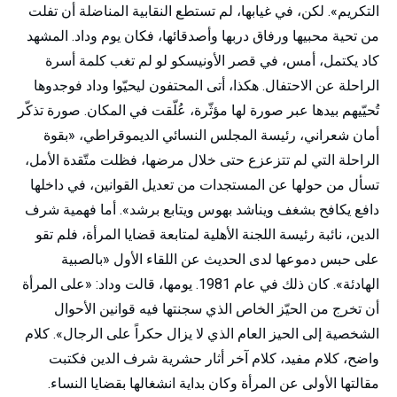
».
التكريم
لكن، في غيابها، لم تستطع النقابية المناضلة أن تفلت
.
من تحية محبيها ورفاق دربها وأصدقائها، فكان يوم وداد
المشهد
كاد يكتمل، أمس، في قصر الأونيسكو لو لم تغب كلمة أسرة
.
الراحلة عن الاحتفال
هكذا، أتى المحتفون ليحيّوا وداد فوجدوها
.
تُحيّيهم بيدها عبر صورة لها مؤثّرة، عُلّقت في المكان
صورة تذكّر
«
أمان شعراني، رئيسة المجلس النسائي الديموقراطي،
بقوة
الراحلة التي لم تتزعزع حتى خلال مرضها، فظلت متّقدة الأمل،
تسأل من حولها عن المستجدات من تعديل القوانين، في داخلها
».
دافع يكافح بشغف ويناشد بهوس ويتابع برشد
أما فهمية شرف
الدين، نائبة رئيسة اللجنة الأهلية لمتابعة قضايا المرأة، فلم تقو
«
على حبس دموعها لدى الحديث عن اللقاء الأول
بالصبية
: «
1981.
».
الهادئة
كان ذلك في عام
يومها، قالت وداد
على المرأة
أن تخرج من الحيّز الخاص الذي سجنتها فيه قوانين الأحوال
».
الشخصية إلى الحيز العام الذي لا يزال حكراً على الرجال
كلام
واضح، كلام مفيد، كلام آخر أثار حشرية شرف الدين فكتبت
.
مقالتها الأولى عن المرأة وكان بداية انشغالها بقضايا النساء