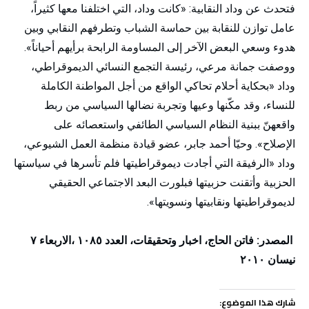
: «
فتحدث عن وداد النقابية
كانت وداد، التي اختلفنا معها كثيراً،
عامل توازن للنقابة بين حماسة الشباب وتطرفهم النقابي وبين
».
هدوء وسعي البعض الآخر إلى المساومة الرابحة برأيهم أحياناً
ووصفت جمانة مرعي، رئيسة التجمع النسائي الديموقراطي،
«
وداد
بحكاية أحلام تحاكي الواقع من أجل المواطنة الكاملة
للنساء، وقد مكّنها وعيها وتجربة نضالها السياسي من ربط
واقعهنّ ببنية النظام السياسي الطائفي واستعصائه على
».
الإصلاح
وحيّا أحمد جابر، عضو قيادة منظمة العمل الشيوعي،
«
وداد
الرفيقة التي أجادت ديموقراطيتها فلم تأسرها في سياستها
الحزبية وأتقنت حزبيتها فبلورت البعد الاجتماعي الحقيقي
».
لديموقراطيتها ونقابيتها ونسويتها
:
المصدر
فاتن الحاج، اخبار وتحقيقات، العدد ١٠٨٥ ،الاربعاء ٧
نيسان ٢٠١٠
شارك هذا الموضوع: