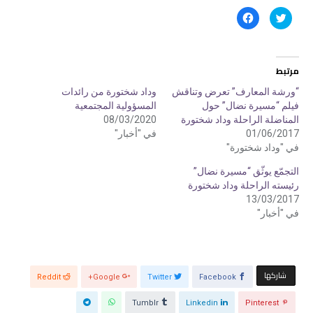
ا
ا
ض
ن
غ
ق
ط
ر
ل
ل
ل
ل
م
م
مرتبط
ش
ش
ا
ا
ر
ر
“ورشة المعارف” تعرض وتناقش
وداد شختورة من رائدات
ك
ك
فيلم “مسيرة نضال” حول
المسؤولية المجتمعية
ة
ة
ع
ع
المناضلة الراحلة وداد شختورة
08/03/2020
ل
ل
ى
ى
01/06/2017
في "أخبار"
ت
ف
في "وداد شختورة"
و
ي
ي
س
ت
ب
التجمّع يوثّق “مسيرة نضال”
ر
و
(
ك
رئيسته الراحلة وداد شختورة
ف
(
13/03/2017
ت
ف
ح
ت
في "أخبار"
ف
ح
ي
ف
ن
ي
ا
ن
ف
ا
ذ
ف
ة
ذ
‫‫ شاركها‬
ج
ة
Reddit
Google+
Twitter
Facebook
د
ج
ي
د
د
ي
Tumblr
Linkedin
Pinterest
ة
د